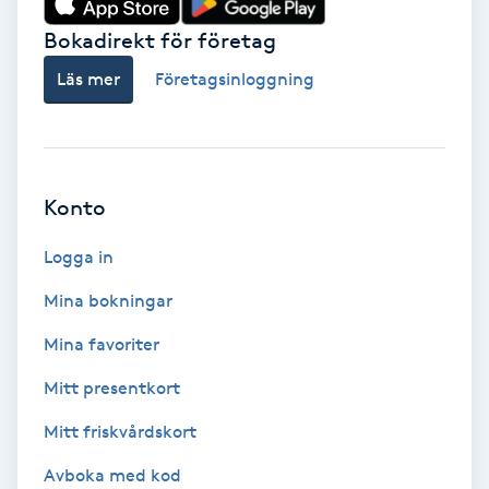
Bokadirekt för företag
Babylights
Läs mer
Företagsinloggning
Balayage
Bambumassage
Konto
Barber
Logga in
Barnklippning
Mina bokningar
BIAB
Mina favoriter
Mitt presentkort
Blowout
Mitt friskvårdskort
Bottenfärg
Avboka med kod