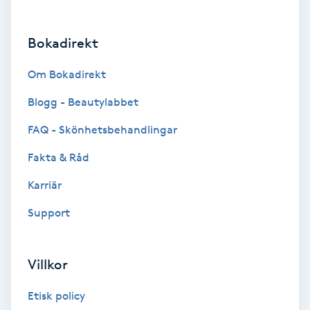
Brynformning
Bokadirekt
Brynfärgning
Om Bokadirekt
Brynplockning
Blogg - Beautylabbet
FAQ - Skönhetsbehandlingar
Bröllopsuppsättning
Fakta & Råd
C
Karriär
Celluliter
Support
Coachning
Villkor
Color correction
Etisk policy