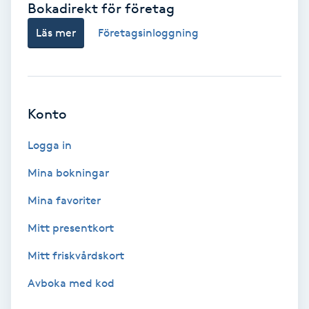
Bokadirekt för företag
Babylights
Läs mer
Företagsinloggning
Balayage
Bambumassage
Konto
Barber
Logga in
Mina bokningar
Barnklippning
Mina favoriter
BIAB
Mitt presentkort
Mitt friskvårdskort
Blowout
Avboka med kod
Bottenfärg