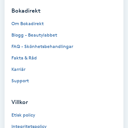
Bokadirekt
Brynformning
Om Bokadirekt
Brynfärgning
Blogg - Beautylabbet
Brynplockning
FAQ - Skönhetsbehandlingar
Fakta & Råd
Bröllopsuppsättning
C
Karriär
Support
Celluliter
Coachning
Villkor
Color correction
Etisk policy
Integritetspolicy