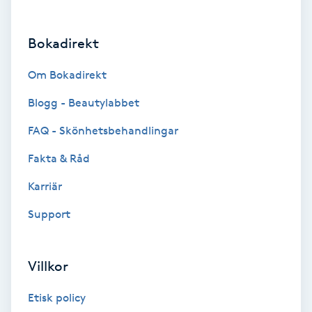
Brynformning
Bokadirekt
Brynfärgning
Om Bokadirekt
Brynplockning
Blogg - Beautylabbet
FAQ - Skönhetsbehandlingar
Bröllopsuppsättning
Fakta & Råd
C
Karriär
Celluliter
Support
Coachning
Villkor
Color correction
Etisk policy