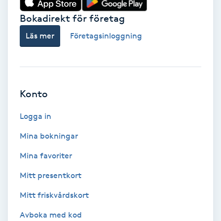
Bokadirekt för företag
Babylights
Läs mer
Företagsinloggning
Balayage
Bambumassage
Konto
Barber
Logga in
Barnklippning
Mina bokningar
BIAB
Mina favoriter
Mitt presentkort
Blowout
Mitt friskvårdskort
Bottenfärg
Avboka med kod