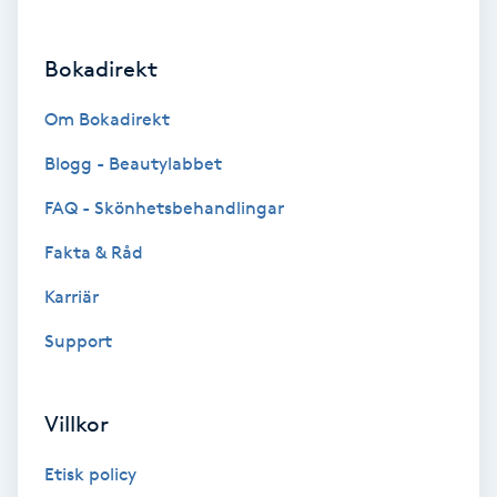
Brynformning
Bokadirekt
Brynfärgning
Om Bokadirekt
Brynplockning
Blogg - Beautylabbet
FAQ - Skönhetsbehandlingar
Bröllopsuppsättning
Fakta & Råd
C
Karriär
Celluliter
Support
Coachning
Villkor
Color correction
Etisk policy