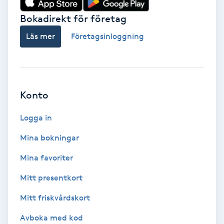
Bokadirekt för företag
Babylights
Läs mer
Företagsinloggning
Balayage
Bambumassage
Konto
Barber
Logga in
Barnklippning
Mina bokningar
BIAB
Mina favoriter
Mitt presentkort
Blowout
Mitt friskvårdskort
Bottenfärg
Avboka med kod