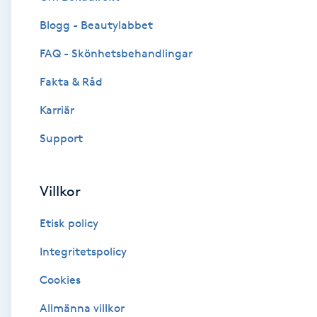
Blogg - Beautylabbet
Brynformning
FAQ - Skönhetsbehandlingar
Brynfärgning
Fakta & Råd
Brynplockning
Karriär
Support
Bröllopsuppsättning
C
Villkor
Celluliter
Etisk policy
Coachning
Integritetspolicy
Cookies
Color correction
Allmänna villkor