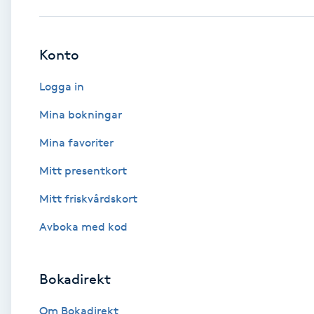
Babylights
Konto
Balayage
Logga in
Bambumassage
Mina bokningar
Mina favoriter
Barber
Mitt presentkort
Barnklippning
Mitt friskvårdskort
BIAB
Avboka med kod
Blowout
Bokadirekt
Bottenfärg
Om Bokadirekt