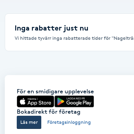
Alternativmedicin
Andningsmassage
Inga rabatter just nu
Vi hittade tyvärr inga rabatterade tider för "Nageltrån
Ansiktslyft utan kirurgi
Aromamassage
Ashtanga Yoga
Ayurveda
För en smidigare upplevelse
Ayurvedisk Massage
Bokadirekt för företag
Läs mer
Företagsinloggning
Ansiktsbehandling djuprengörande
B