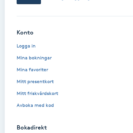
Babylights
Balayage
Konto
Logga in
Bambumassage
Mina bokningar
Barber
Mina favoriter
Barnklippning
Mitt presentkort
Mitt friskvårdskort
BIAB
Avboka med kod
Blowout
Bokadirekt
Bottenfärg