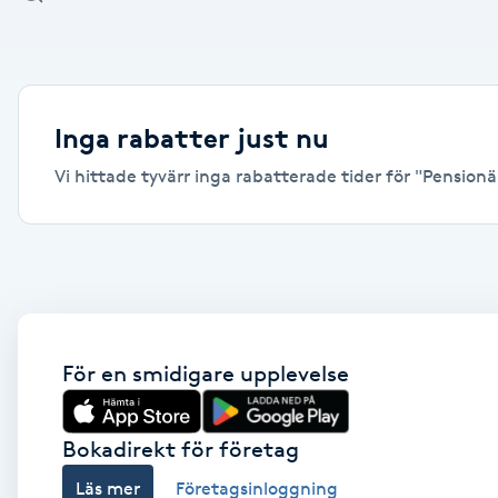
Alternativmedicin
Andningsmassage
Inga rabatter just nu
Ansiktslyft utan kirurgi
Vi hittade tyvärr inga rabatterade tider för "Pensionär
Aromamassage
Ashtanga Yoga
Ayurveda
För en smidigare upplevelse
Ayurvedisk Massage
Bokadirekt för företag
Ansiktsbehandling djuprengörande
Läs mer
Företagsinloggning
B