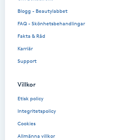
Blogg - Beautylabbet
Brynformning
FAQ - Skönhetsbehandlingar
Brynfärgning
Fakta & Råd
Brynplockning
Karriär
Support
Bröllopsuppsättning
C
Villkor
Celluliter
Etisk policy
Coachning
Integritetspolicy
Cookies
Color correction
Allmänna villkor