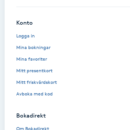
Babylights
Konto
Balayage
Logga in
Bambumassage
Mina bokningar
Mina favoriter
Barber
Mitt presentkort
Barnklippning
Mitt friskvårdskort
BIAB
Avboka med kod
Blowout
Bokadirekt
Bottenfärg
Om Bokadirekt