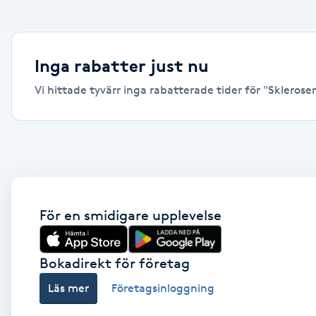
Alternativmedicin
Andningsmassage
Inga rabatter just nu
Vi hittade tyvärr inga rabatterade tider för "Skleroseri
Ansiktslyft utan kirurgi
Aromamassage
Ashtanga Yoga
Ayurveda
För en smidigare upplevelse
Ayurvedisk Massage
Bokadirekt för företag
Läs mer
Företagsinloggning
Ansiktsbehandling djuprengörande
B