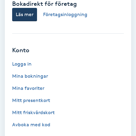
Bokadirekt för företag
Babylights
Läs mer
Företagsinloggning
Balayage
Bambumassage
Konto
Barber
Logga in
Mina bokningar
Barnklippning
Mina favoriter
BIAB
Mitt presentkort
Mitt friskvårdskort
Blowout
Avboka med kod
Bottenfärg