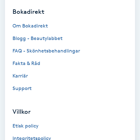
Bokadirekt
Brynformning
Om Bokadirekt
Brynfärgning
Blogg - Beautylabbet
Brynplockning
FAQ - Skönhetsbehandlingar
Fakta & Råd
Bröllopsuppsättning
C
Karriär
Support
Celluliter
Coachning
Villkor
Color correction
Etisk policy
Integritetspolicy