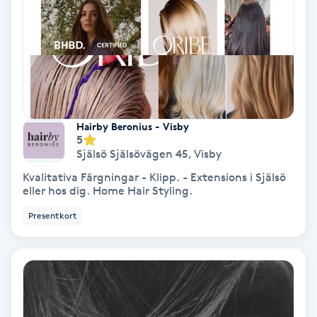
Color correction
Cryoterapi
D
Damklippning
Hairby Beronius - Visby
5
Dermapen
Själsö Själsövägen 45
,
Visby
Kvalitativa Färgningar - Klipp. - Extensions i Själsö
Diamantslipning
eller hos dig. Home Hair Styling.
E
Presentkort
Enzympeeling
Extensions