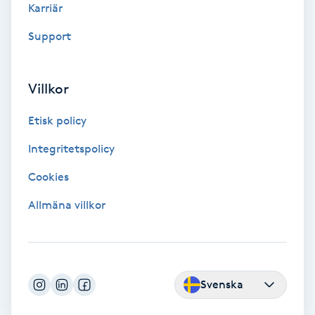
Karriär
Färgning
Support
Föning
G
Villkor
Gel naglar
Etisk policy
Integritetspolicy
Gelenaglar
Cookies
Gellack
Allmäna villkor
Gellack med förstärkning
Gravidmassage
Svenska
Gravidyoga