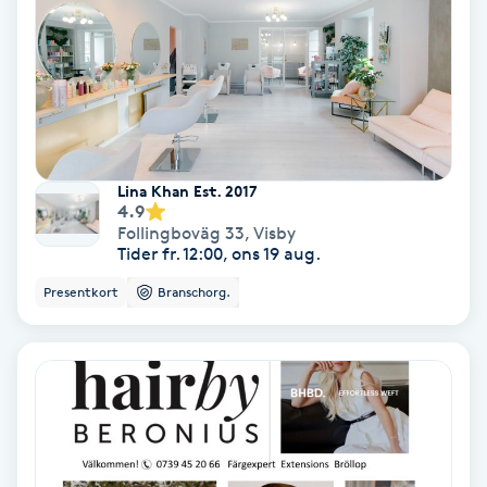
Bottenfärg
Brynformning
Brynfärgning
Lina Khan Est. 2017
4.9
Brynplockning
Follingboväg 33
,
Visby
Tider fr. 12:00, ons 19 aug.
Bröllopsuppsättning
Presentkort
Branschorg.
C
Celluliter
Coachning