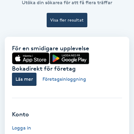
Utöka din sökarea för att få flera träffar
Fotmassage
Visa fler resultat
Fotsvamp
Fotvård
För en smidigare upplevelse
Fransar
Bokadirekt för företag
Fransborttagning
Läs mer
Företagsinloggning
Fransfärgning
Fransförlängning
Konto
Fransförlängning Megavolym
Logga in