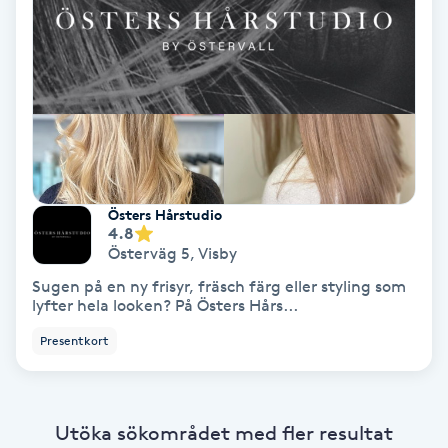
Extensions borttagning
Eyeliner-tatuering
F
Face framing
Faceliftmassage
Östers Hårstudio
4.8
Fet hårbotten
Österväg 5
,
Visby
Sugen på en ny frisyr, fräsch färg eller styling som
lyfter hela looken? På Östers Hårs...
Fettreducering
Presentkort
Fibromassage
Fillers
Utöka sökområdet med fler resultat