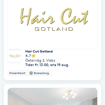
Ansiktsbehandling djuprengörande
B
Babylights
Balayage
Bambumassage
Hair Cut Gotland
4.7
Österväg 2
,
Visby
Barber
Tider fr. 13:00, ons 19 aug.
Presentkort
Branschorg.
Barnklippning
BIAB
Blowout