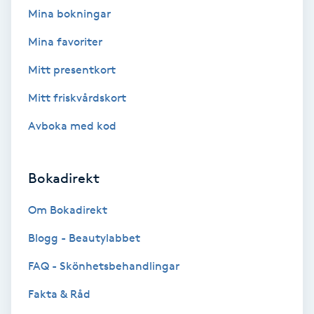
Mina bokningar
Fransförlängning Volym
Mina favoriter
Fransk manikyr
Mitt presentkort
Mitt friskvårdskort
Fransrengöring
Avboka med kod
Frekvensterapi
Bokadirekt
Friskvård
Om Bokadirekt
Friskvårdsmassage
Blogg - Beautylabbet
Frisör
FAQ - Skönhetsbehandlingar
Fakta & Råd
Funktionsanalys