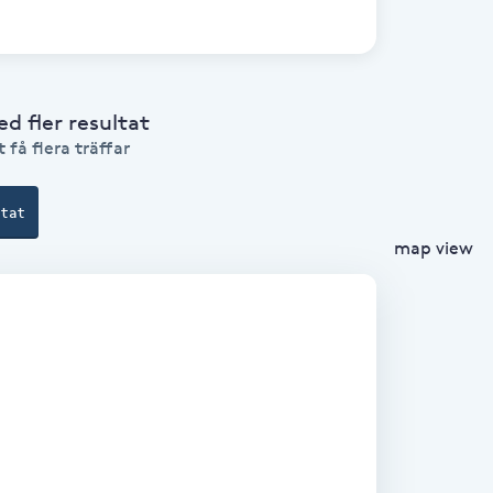
 fler resultat
 få flera träffar
ltat
map view