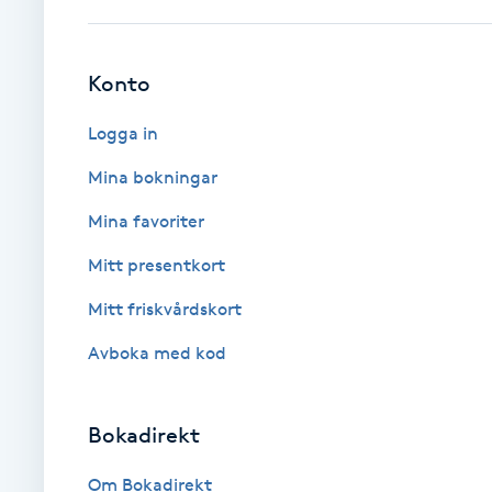
Cryoterapi
D
Konto
Damklippning
Logga in
Dermapen
Mina bokningar
Mina favoriter
Diamantslipning
E
Mitt presentkort
Mitt friskvårdskort
Enzympeeling
Avboka med kod
Extensions
Bokadirekt
Extensions borttagning
Om Bokadirekt