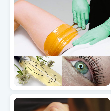
Alternativmedicin
Andningsmassage
Ansiktslyft utan kirurgi
Aromamassage
Ashtanga Yoga
Ayurveda
Ayurvedisk Massage
Ansiktsbehandling djuprengörande
B