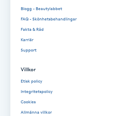
Eyeliner-tatuering
Blogg - Beautylabbet
F
FAQ - Skönhetsbehandlingar
Face framing
Fakta & Råd
Faceliftmassage
Karriär
Support
Fet hårbotten
Fettreducering
Villkor
Fibromassage
Etisk policy
Integritetspolicy
Fillers
Cookies
Fotmassage
Allmänna villkor