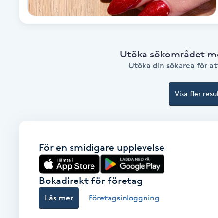
Brynformning
Brynfärgning
Utöka sökområdet med
Utöka din sökarea för att
Brynplockning
Visa fler resu
Bröllopsuppsättning
C
Celluliter
För en smidigare upplevelse
Coachning
Bokadirekt för företag
Color correction
Läs mer
Företagsinloggning