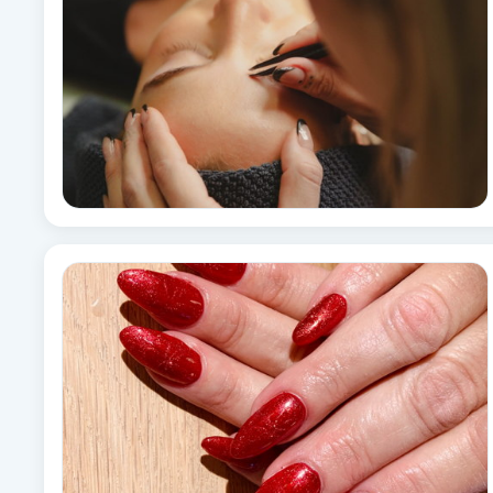
Babylights
Balayage
Bambumassage
Barber
Barnklippning
BIAB
Blowout
Bottenfärg