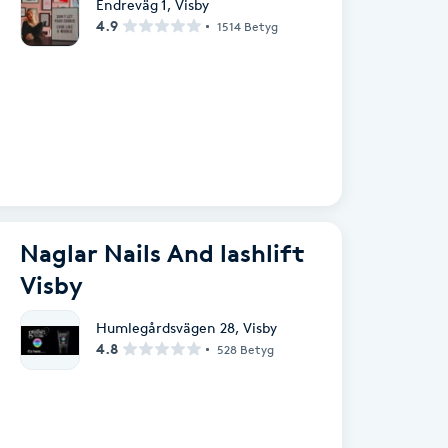
Endreväg 1
,
Visby
4.9
1514 Betyg
Naglar Nails And lashlift
Visby
Humlegårdsvägen 28
,
Visby
4.8
528 Betyg