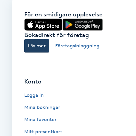
Babylights
För en smidigare upplevelse
Balayage
Bokadirekt för företag
Läs mer
Företagsinloggning
Bambumassage
Barber
Konto
Barnklippning
Logga in
BIAB
Mina bokningar
Blowout
Mina favoriter
Mitt presentkort
Bottenfärg