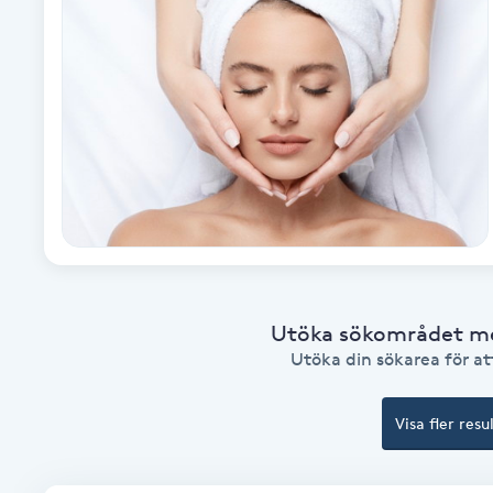
Alternativmedicin
Andningsmassage
Ansiktslyft utan kirurgi
Aromamassage
Ashtanga Yoga
Ayurveda
Utöka sökområdet med
Utöka din sökarea för att
Ayurvedisk Massage
Visa fler resu
Ansiktsbehandling djuprengörande
B