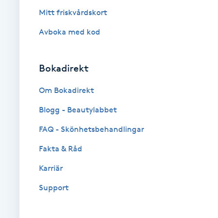
Mitt friskvårdskort
Brynformning
Avboka med kod
Brynfärgning
Bokadirekt
Brynplockning
Om Bokadirekt
Bröllopsuppsättning
Blogg - Beautylabbet
C
FAQ - Skönhetsbehandlingar
Celluliter
Fakta & Råd
Karriär
Coachning
Support
Color correction