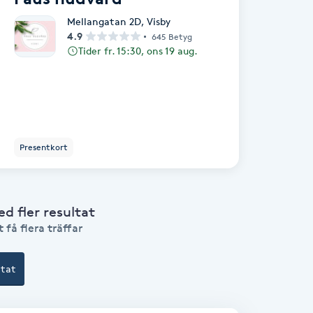
Mellangatan 2D
,
Visby
4.9
645 Betyg
Tider fr. 15:30, ons 19 aug.
Presentkort
 fler resultat
 få flera träffar
ltat