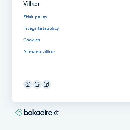
Villkor
Cryoterapi
D
Etisk policy
Damklippning
Integritetspolicy
Cookies
Dermapen
Allmäna villkor
Diamantslipning
E
Enzympeeling
Extensions
Extensions borttagning