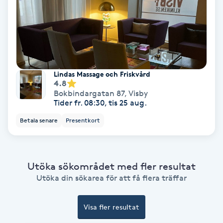
Extensions borttagning
Eyeliner-tatuering
F
Face framing
Lindas Massage och Friskvård
4.8
Bokbindargatan 87
,
Visby
Faceliftmassage
Tider fr. 08:30, tis 25 aug.
Betala senare
Presentkort
Fet hårbotten
Fettreducering
Utöka sökområdet med fler resultat
Utöka din sökarea för att få flera träffar
Fibromassage
Visa fler resultat
Fillers