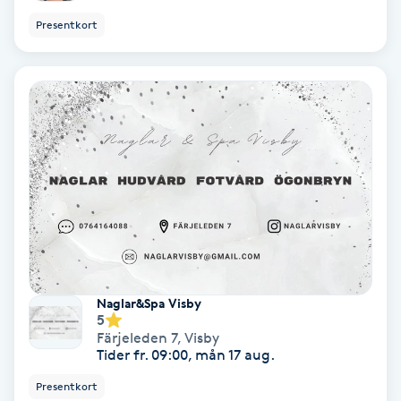
Ansiktsbehandling djuprengörande
Presentkort
B
Babylights
Balayage
Bambumassage
Barber
Barnklippning
Naglar&Spa Visby
5
Färjeleden 7
,
Visby
BIAB
Tider fr. 09:00, mån 17 aug.
Presentkort
Blowout