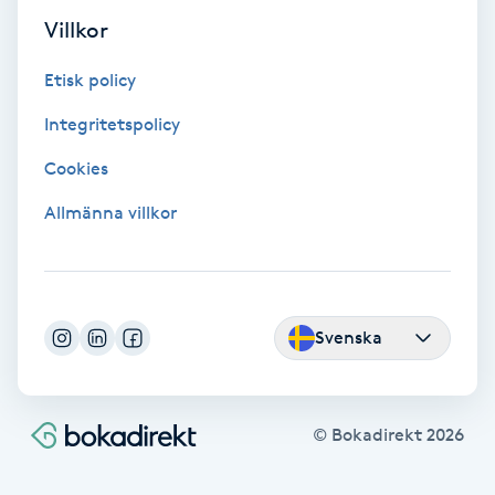
Villkor
Färgning
Etisk policy
Föning
Integritetspolicy
G
Cookies
Gel naglar
Allmänna villkor
Gelenaglar
Gellack
Svenska
Gellack med förstärkning
Gravidmassage
© Bokadirekt
2026
Gravidyoga