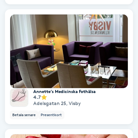
Bottenfärg
Brynformning
Brynfärgning
Brynplockning
Bröllopsuppsättning
Annette’s Medicinska Fothälsa
C
4.7
Adelsgatan 25
,
Visby
Celluliter
Betala senare
Presentkort
Coachning