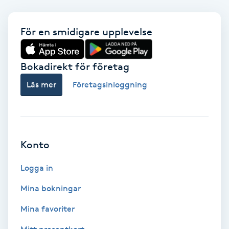
Fotmassage
För en smidigare upplevelse
Fotsvamp
Bokadirekt för företag
Fotvård
Läs mer
Företagsinloggning
Fransar
Fransborttagning
Konto
Fransfärgning
Logga in
Fransförlängning
Mina bokningar
Mina favoriter
Fransförlängning Megavolym