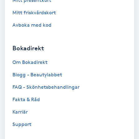
Mitt presentkort
Fransförlängning Volym
Mitt friskvårdskort
Avboka med kod
Fransk manikyr
Fransrengöring
Bokadirekt
Frekvensterapi
Om Bokadirekt
Blogg - Beautylabbet
Friskvård
FAQ - Skönhetsbehandlingar
Friskvårdsmassage
Fakta & Råd
Karriär
Frisör
Support
Funktionsanalys