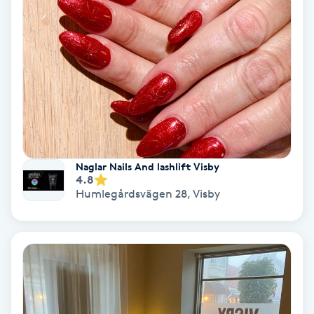
Color correction
Cryoterapi
D
Damklippning
Dermapen
Naglar Nails And lashlift Visby
4.8
Diamantslipning
Humlegårdsvägen 28
,
Visby
E
Enzympeeling
Extensions