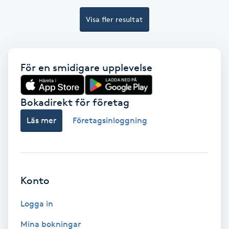
Visa fler resultat
Bottenfärg
Brynformning
För en smidigare upplevelse
Brynfärgning
Bokadirekt för företag
Brynplockning
Läs mer
Företagsinloggning
Bröllopsuppsättning
C
Celluliter
Konto
Logga in
Coachning
Mina bokningar