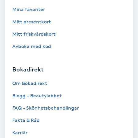
Color correction
Mina favoriter
Cryoterapi
Mitt presentkort
D
Mitt friskvårdskort
Damklippning
Avboka med kod
Dermapen
Bokadirekt
Diamantslipning
Om Bokadirekt
E
Blogg - Beautylabbet
Enzympeeling
FAQ - Skönhetsbehandlingar
Fakta & Råd
Extensions
Karriär