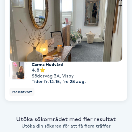
Ansiktsbehandling djuprengörande
B
Babylights
Balayage
Bambumassage
Carma Hudvård
4.8
Söderväg 3A
,
Visby
Barber
Tider fr. 13:15, fre 28 aug.
Presentkort
Barnklippning
BIAB
Utöka sökområdet med fler resultat
Utöka din sökarea för att få flera träffar
Blowout