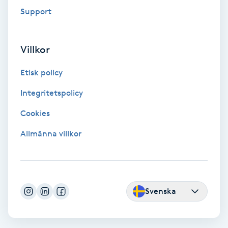
Extensions borttagning
Support
Eyeliner-tatuering
F
Villkor
Face framing
Etisk policy
Integritetspolicy
Faceliftmassage
Cookies
Fet hårbotten
Allmänna villkor
Fettreducering
Fibromassage
Svenska
Fillers