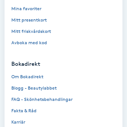
Color correction
Mina favoriter
Cryoterapi
Mitt presentkort
D
Mitt friskvårdskort
Damklippning
Avboka med kod
Dermapen
Bokadirekt
Diamantslipning
Om Bokadirekt
E
Blogg - Beautylabbet
Enzympeeling
FAQ - Skönhetsbehandlingar
Fakta & Råd
Extensions
Karriär