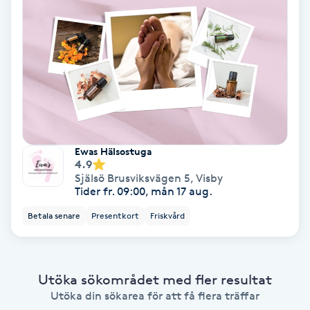
Ansiktsbehandling djuprengörande
B
Babylights
Balayage
Bambumassage
Ewas Hälsostuga
4.9
Själsö Brusviksvägen 5
,
Visby
Barber
Tider fr. 09:00, mån 17 aug.
Betala senare
Presentkort
Friskvård
Barnklippning
BIAB
Utöka sökområdet med fler resultat
Utöka din sökarea för att få flera träffar
Blowout