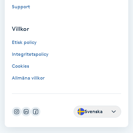
Extensions borttagning
Support
Eyeliner-tatuering
F
Villkor
Face framing
Etisk policy
Integritetspolicy
Faceliftmassage
Cookies
Fet hårbotten
Allmäna villkor
Fettreducering
Fibromassage
Svenska
Fillers