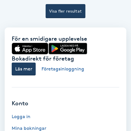
Visa fler resultat
Bottenfärg
Brynformning
För en smidigare upplevelse
Brynfärgning
Bokadirekt för företag
Brynplockning
Läs mer
Företagsinloggning
Bröllopsuppsättning
C
Celluliter
Konto
Logga in
Coachning
Mina bokningar