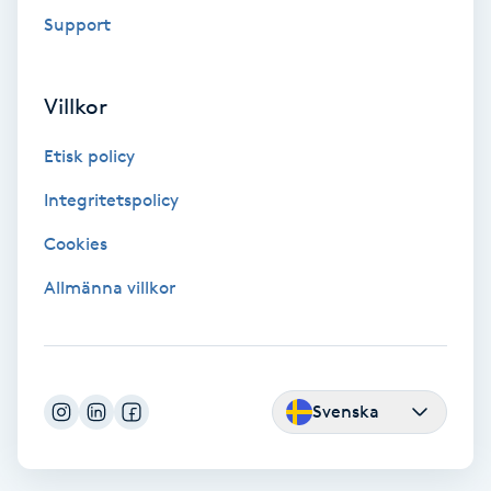
Extensions borttagning
Support
Eyeliner-tatuering
F
Villkor
Face framing
Etisk policy
Integritetspolicy
Faceliftmassage
Cookies
Fet hårbotten
Allmänna villkor
Fettreducering
Fibromassage
Svenska
Fillers