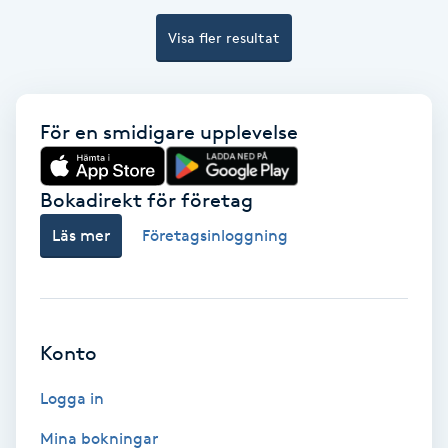
Visa fler resultat
Bottenfärg
Brynformning
För en smidigare upplevelse
Brynfärgning
Bokadirekt för företag
Brynplockning
Läs mer
Företagsinloggning
Bröllopsuppsättning
C
Celluliter
Konto
Logga in
Coachning
Mina bokningar