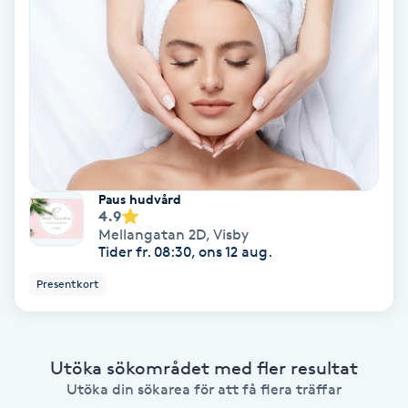
Ansiktsbehandling djuprengörande
B
Babylights
Balayage
Bambumassage
Paus hudvård
4.9
Mellangatan 2D
,
Visby
Barber
Tider fr. 08:30, ons 12 aug.
Presentkort
Barnklippning
BIAB
Utöka sökområdet med fler resultat
Utöka din sökarea för att få flera träffar
Blowout