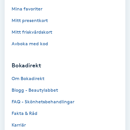
Color correction
Mina favoriter
Cryoterapi
Mitt presentkort
D
Mitt friskvårdskort
Damklippning
Avboka med kod
Dermapen
Bokadirekt
Diamantslipning
Om Bokadirekt
E
Blogg - Beautylabbet
Enzympeeling
FAQ - Skönhetsbehandlingar
Fakta & Råd
Extensions
Karriär