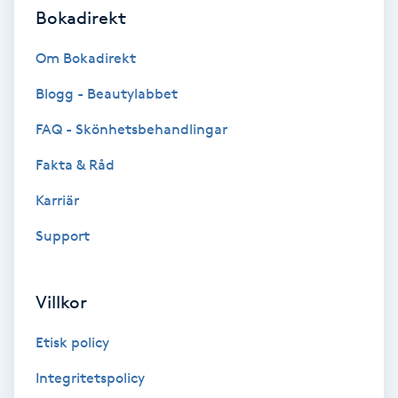
Color correction
Bokadirekt
Om Bokadirekt
Cryoterapi
D
Blogg - Beautylabbet
FAQ - Skönhetsbehandlingar
Damklippning
Fakta & Råd
Dermapen
Karriär
Diamantslipning
Support
E
Villkor
Enzympeeling
Etisk policy
Extensions
Integritetspolicy