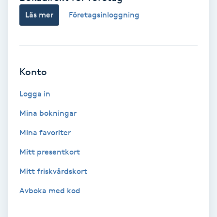
Läs mer
Företagsinloggning
Bottenfärg
Brynformning
Konto
Brynfärgning
Logga in
Brynplockning
Mina bokningar
Bröllopsuppsättning
Mina favoriter
C
Mitt presentkort
Celluliter
Mitt friskvårdskort
Avboka med kod
Coachning