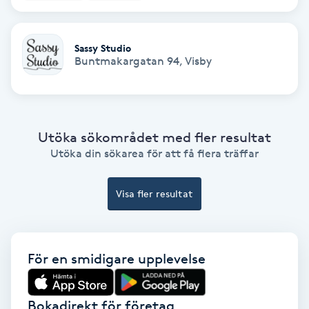
Ansiktsbehandling djuprengörande
B
Sassy Studio
Buntmakargatan 94
,
Visby
Babylights
Balayage
Utöka sökområdet med fler resultat
Bambumassage
Utöka din sökarea för att få flera träffar
Barber
Visa fler resultat
Barnklippning
För en smidigare upplevelse
BIAB
Blowout
Bokadirekt för företag