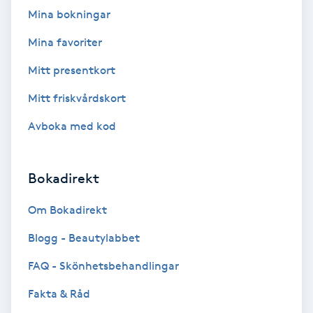
Lymfmassage
Mina bokningar
Läpptatuering
Mina favoriter
M
Mitt presentkort
Makeup
Mitt friskvårdskort
Avboka med kod
Manikyr & Pedikyr
Massage
Bokadirekt
Om Bokadirekt
Medial vägledning
Blogg - Beautylabbet
Medicinsk massage
FAQ - Skönhetsbehandlingar
Meditation
Fakta & Råd