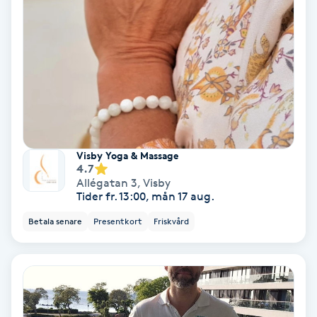
Hypnos
Hårborttagning
Hårbottenbehandling
Hårförlängning
Visby Yoga & Massage
4.7
Hårvård
Allégatan 3
,
Visby
Tider fr. 13:00, mån 17 aug.
Hälsa
Betala senare
Presentkort
Friskvård
Hälsprickor
I
Idrottsmassage