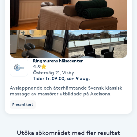
Koppningsmassage
Kosmetisk tatuering
Kostrådgivning
Ringmurens hälsocenter
Kroppsinpackning
4.9
Österväg 21
,
Visby
Tider fr. 09:00, sön 9 aug.
Kroppspeeling
Avslappnande och återhämtande Svensk klassisk
massage av massörer utbildade på Axelsons.
Käkledsbehandling
Presentkort
Kärlbehandling
L
Utöka sökområdet med fler resultat