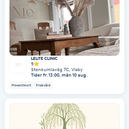
Extensions borttagning
Eyeliner-tatuering
F
Face framing
Faceliftmassage
LELITE CLINIC
5
Stenkumlaväg 7C
,
Visby
Fet hårbotten
Tider fr. 13:00, mån 10 aug.
Presentkort
Friskvård
Fettreducering
Fibromassage
Fillers