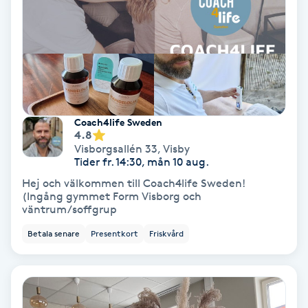
Color correction
Cryoterapi
D
Damklippning
Coach4life Sweden
4.8
Dermapen
Visborgsallén 33
,
Visby
Tider fr. 14:30, mån 10 aug.
Diamantslipning
Hej och välkommen till Coach4life Sweden!
(Ingång gymmet Form Visborg och
E
väntrum/soffgrup
Enzympeeling
Betala senare
Presentkort
Friskvård
Extensions