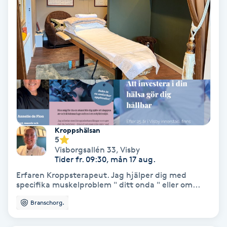
Gruppträning
Gua Sha-massage
H
Hatha Yoga
Headspa
Kroppshälsan
5
Visborgsallén 33
,
Visby
Healing
Tider fr. 09:30, mån 17 aug.
Erfaren Kroppsterapeut. Jag hjälper dig med
Herrklippning
specifika muskelproblem " ditt onda " eller om...
Branschorg.
HIFU