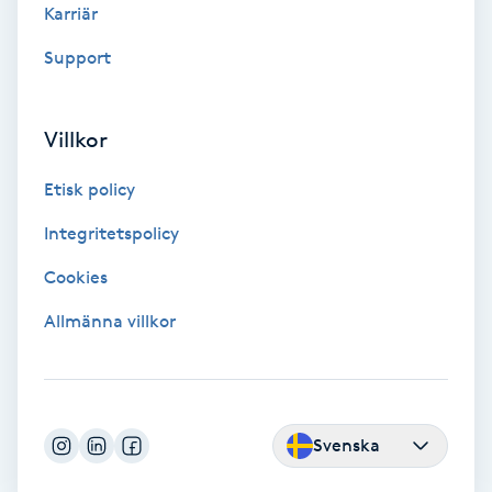
Karriär
Medium
Support
Megavolymfransar
Villkor
Melasma
Etisk policy
Mesoterapi
Integritetspolicy
MicroPen
Cookies
Allmänna villkor
Microshading
Mixfransar
N
Svenska
Nagelförlängning