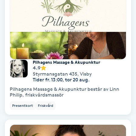
Fotmassage
Fotsvamp
Fotvård
Fransar
Pilhagens Massage & Akupunktur
4.9
Styrmansgatan 435
,
Visby
Fransborttagning
Tider fr. 13:00, tor 20 aug.
Pilhagens Massage & Akupunktur består av Linn
Fransfärgning
Philip, friskvårdsmassör
Presentkort
Friskvård
Fransförlängning
Fransförlängning Megavolym