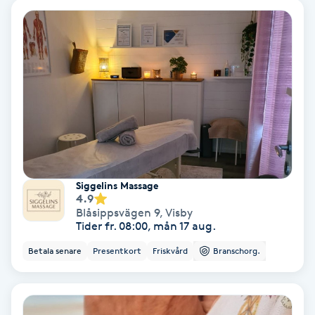
Hollywood Peel
Hot Stone Massage
Hot yoga
Hudföryngring
Huduppstramning
Siggelins Massage
4.9
Hudvård
Blåsippsvägen 9
,
Visby
Tider fr. 08:00, mån 17 aug.
Hyaluronsyra
Betala senare
Presentkort
Friskvård
Branschorg.
Hyperhidros