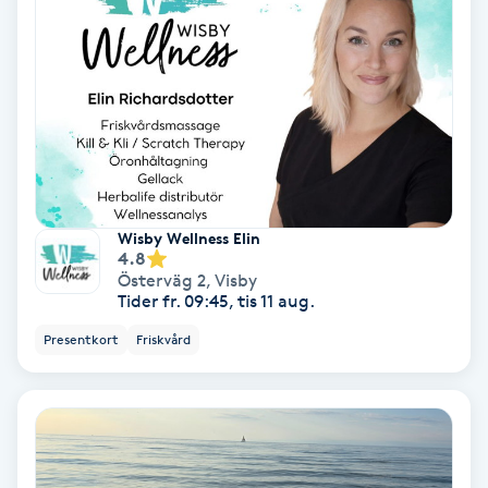
Ansiktsbehandling djuprengörande
B
Babylights
Balayage
Bambumassage
Wisby Wellness Elin
4.8
Österväg 2
,
Visby
Barber
Tider fr. 09:45, tis 11 aug.
Presentkort
Friskvård
Barnklippning
BIAB
Blowout