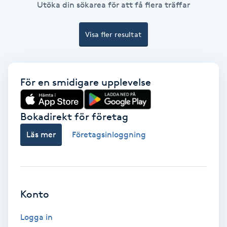
Laserbehandling
Utöka din sökarea för att få flera träffar
Lashlift Keratin
Visa fler resultat
LED-ljusterapi
För en smidigare upplevelse
Liktornar
Bokadirekt för företag
LPG
Läs mer
Företagsinloggning
LPG-behandling
LPG-massage
Konto
Luggklippning
Logga in