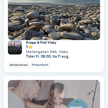
Bottenfärg
Brynformning
Brynfärgning
Kropp & Frid Visby
5
Brynplockning
Mellangatan 54A
,
Visby
Tider fr. 08:00, tis 11 aug.
Bröllopsuppsättning
Betala senare
Presentkort
C
Celluliter
Coachning