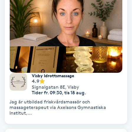
Fransförlängning Volym
Fransk manikyr
Fransrengöring
Frekvensterapi
Friskvård
Visby Idrottsmassage
4.9
Signalgatan 8E
,
Visby
Friskvårdsmassage
Tider fr. 09:30, tis 18 aug.
Jag är utbildad friskvårdsmassör och
Frisör
massageterapeut via Axelsons Gymnastiska
Institut,...
Funktionsanalys