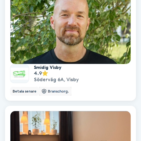
Keratinbehandling
Kinesiologi
Kinesisk medicin
Kiropraktik
Smidig Visby
4.9
Söderväg 6A
,
Visby
Klangmassage
Betala senare
Branschorg.
Klippning
Klippning & Slingor
Klippning ungdom