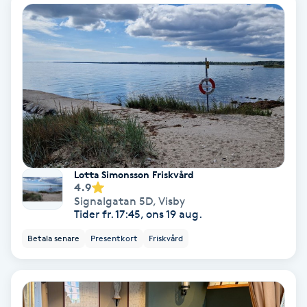
Färgning
Föning
G
Gel naglar
Gelenaglar
Lotta Simonsson Friskvård
4.9
Gellack
Signalgatan 5D
,
Visby
Tider fr. 17:45, ons 19 aug.
Gellack med förstärkning
Betala senare
Presentkort
Friskvård
Gravidmassage
Gravidyoga