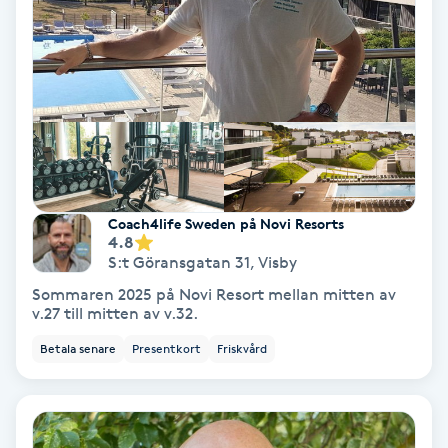
IPL
IPL hårborttagning
IR-massage
J
Coach4life Sweden på Novi Resorts
Japansk massage
4.8
S:t Göransgatan 31
,
Visby
K
Sommaren 2025 på Novi Resort mellan mitten av
v.27 till mitten av v.32.
K18
Betala senare
Presentkort
Friskvård
Katun fransar
Kemisk peeling