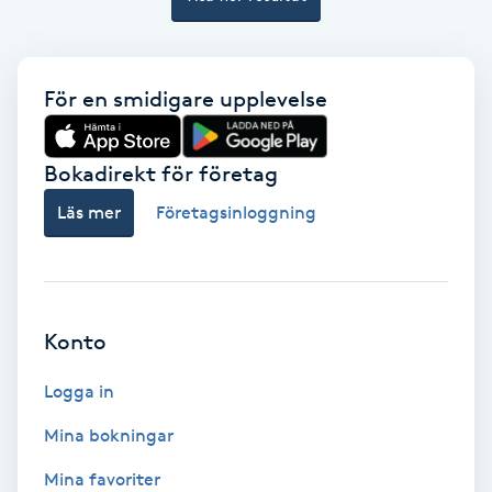
Nagelvård
För en smidigare upplevelse
Naglar borttagning
Bokadirekt för företag
Naglar reparation
Läs mer
Företagsinloggning
Naprapati
Navelpiercing
Konto
NBE-massage
Logga in
Ny frisyr
Mina bokningar
O
Mina favoriter