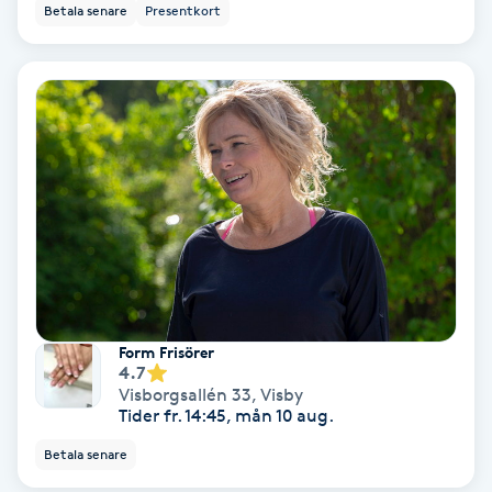
Lymfmassage
Betala senare
Presentkort
Läpptatuering
M
Makeup
Manikyr & Pedikyr
Massage
Medial vägledning
Form Frisörer
4.7
Visborgsallén 33
,
Visby
Medicinsk massage
Tider fr. 14:45, mån 10 aug.
Betala senare
Meditation