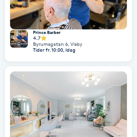
Gruppträning
Prince Barber
Gua Sha-massage
4.7
H
Byrumsgatan 6
,
Visby
Tider fr. 10:00, Idag
Hatha Yoga
Headspa
Healing
Herrklippning
HIFU