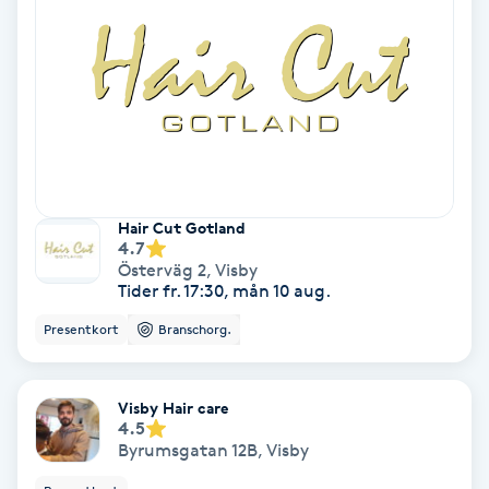
Color correction
Cryoterapi
D
Damklippning
Dermapen
Hair Cut Gotland
4.7
Österväg 2
,
Visby
Diamantslipning
Tider fr. 17:30, mån 10 aug.
E
Presentkort
Branschorg.
Enzympeeling
Visby Hair care
4.5
Extensions
Byrumsgatan 12B
,
Visby