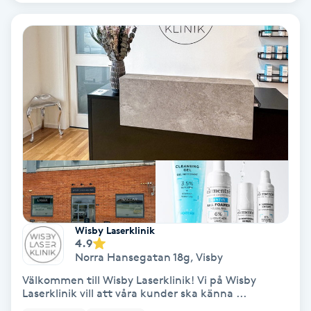
Laserbehandling
Lashlift Keratin
LED-ljusterapi
Liktornar
LPG
LPG-behandling
Wisby Laserklinik
LPG-massage
4.9
Norra Hansegatan 18g
,
Visby
Luggklippning
Välkommen till Wisby Laserklinik! Vi på Wisby
Laserklinik vill att våra kunder ska känna ...