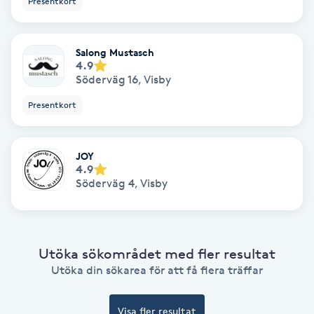
Presentkort
Nagelförlängning akryl
Salong Mustasch
4.9
Nagelförlängning gelé
Söderväg 16
,
Visby
Presentkort
Nagelförlängning glasfiber
Nagelförlängning silke
JOY
4.9
Söderväg 4
,
Visby
Nagelförstärkning
Nagelklippning
Utöka sökområdet med fler resultat
Utöka din sökarea för att få flera träffar
Nagelsvamp
Nageltrång
Visa fler resultat