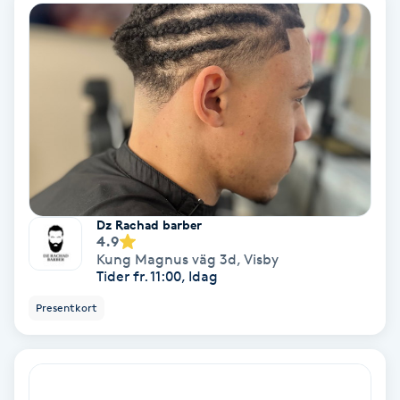
Bottenfärg
Brynformning
Brynfärgning
Brynplockning
Dz Rachad barber
Bröllopsuppsättning
4.9
Kung Magnus väg 3d
,
Visby
C
Tider fr. 11:00, Idag
Presentkort
Celluliter
Coachning