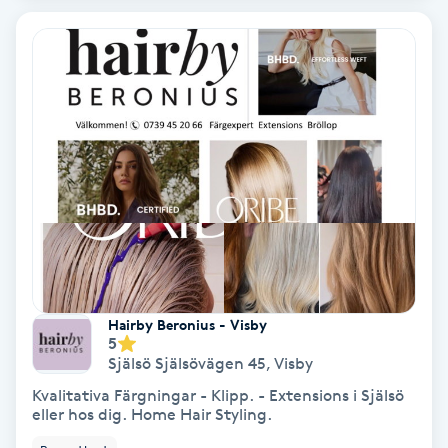
Medium
Megavolymfransar
Melasma
Mesoterapi
MicroPen
Microshading
Hairby Beronius - Visby
5
Själsö Själsövägen 45
,
Visby
Mixfransar
N
Kvalitativa Färgningar - Klipp. - Extensions i Själsö
eller hos dig. Home Hair Styling.
Nagelförlängning