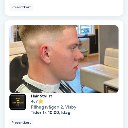
Presentkort
IPL
IPL hårborttagning
IR-massage
J
Japansk massage
K
K18
Hair Stylist
4.7
Katun fransar
Pilhagsvägen 2
,
Visby
Tider fr. 10:00, Idag
Kemisk peeling
Presentkort