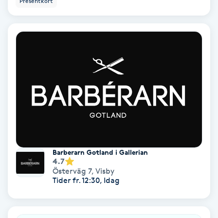
Presentkort
Extensions borttagning
Eyeliner-tatuering
F
Face framing
Faceliftmassage
Fet hårbotten
Fettreducering
Barberarn Gotland i Gallerian
4.7
Österväg 7
,
Visby
Fibromassage
Tider fr. 12:30, Idag
Fillers