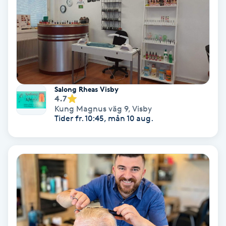
Färgning
Föning
G
Gel naglar
Salong Rheas Visby
4.7
Kung Magnus väg 9
,
Visby
Gelenaglar
Tider fr. 10:45, mån 10 aug.
Gellack
Gellack med förstärkning
Gravidmassage
Gravidyoga