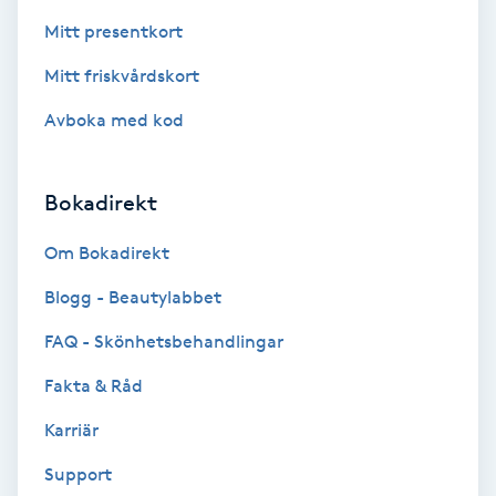
Olaplex
Mitt presentkort
Mitt friskvårdskort
Olaplexbehandling
Avboka med kod
Ombre
Bokadirekt
Ombre brows
Om Bokadirekt
Ombre naglar
Blogg - Beautylabbet
Optiker
FAQ - Skönhetsbehandlingar
Fakta & Råd
Ortobionomi
Karriär
Ortopedi
Support