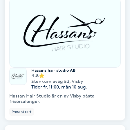
Fotmassage
Fotsvamp
Fotvård
Fransar
Hassans hair studio AB
Fransborttagning
4.8
Stenkumlaväg 53
,
Visby
Tider fr. 11:00, mån 10 aug.
Fransfärgning
Hassan Hair Studio är en av Visby bästa
frisörsalonger.
Fransförlängning
Presentkort
Fransförlängning Megavolym