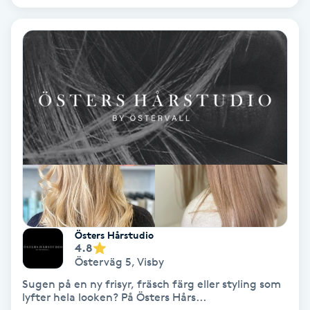
Keratinbehandling
Kinesiologi
Kinesisk medicin
Kiropraktik
Klangmassage
Klippning
Östers Hårstudio
4.8
Klippning & Slingor
Österväg 5
,
Visby
Sugen på en ny frisyr, fräsch färg eller styling som
Klippning ungdom
lyfter hela looken? På Östers Hårs...