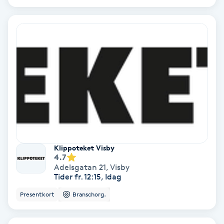
Ansiktsbehandling djuprengörande
B
Babylights
Balayage
Bambumassage
Barber
Klippoteket Visby
4.7
Barnklippning
Adelsgatan 21
,
Visby
Tider fr. 12:15, Idag
BIAB
Presentkort
Branschorg.
Blowout