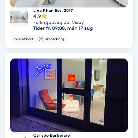
Hollywood Peel
Lina Khan Est. 2017
4.9
Follingboväg 33
,
Visby
Hot Stone Massage
Tider fr. 09:00, mån 17 aug.
Presentkort
Branschorg.
Hot yoga
Hudföryngring
Huduppstramning
Hudvård
Hyaluronsyra
Hyperhidros
Carlsbo Barberare