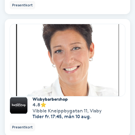
Presentkort
Koppningsmassage
Kosmetisk tatuering
Kostrådgivning
Kroppsinpackning
Kroppspeeling
Käkledsbehandling
Wisbybarbershop
4.8
Vibble Kneippbygatan 11
,
Visby
Kärlbehandling
Tider fr. 17:45, mån 10 aug.
L
Presentkort