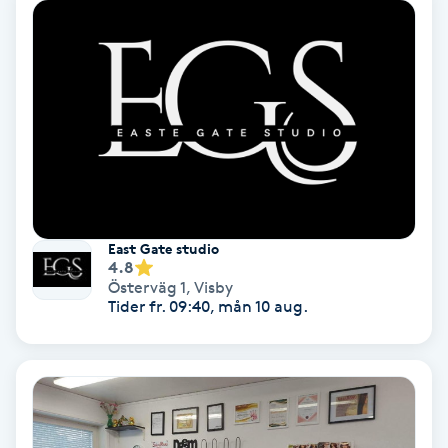
Fransförlängning Volym
Fransk manikyr
Fransrengöring
Frekvensterapi
East Gate studio
Friskvård
4.8
Österväg 1
,
Visby
Tider fr. 09:40, mån 10 aug.
Friskvårdsmassage
Frisör
Funktionsanalys