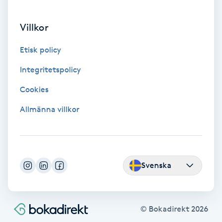
Osteopati
P
Villkor
Paraffinbehandling
Etisk policy
Integritetspolicy
Pedikyr
Cookies
Pensionärklippning
Allmänna villkor
Permanent
Permanent hårborttagning
Svenska
Permanent ögonbrynsmakeup
© Bokadirekt
2026
Personal shopper