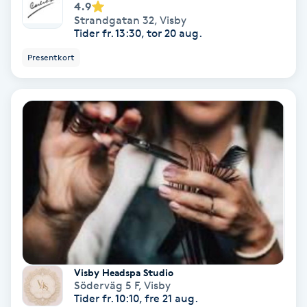
4.9
Hypnos
Strandgatan 32
,
Visby
Tider fr. 13:30, tor 20 aug.
Hårborttagning
Presentkort
Hårbottenbehandling
Hårförlängning
Hårvård
Hälsa
Hälsprickor
I
Visby Headspa Studio
Söderväg 5 F
,
Visby
Tider fr. 10:10, fre 21 aug.
Idrottsmassage