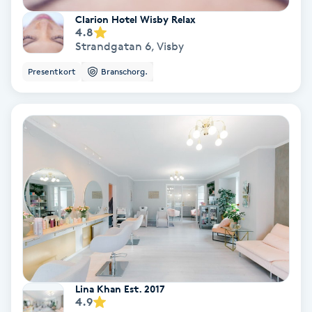
Färgning
Clarion Hotel Wisby Relax
4.8
Strandgatan 6
,
Visby
Föning
Presentkort
Branschorg.
G
Gel naglar
Gelenaglar
Gellack
Gellack med förstärkning
Gravidmassage
Lina Khan Est. 2017
4.9
Gravidyoga