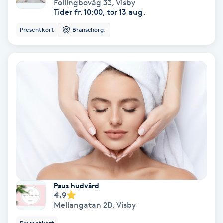
Follingboväg 33
,
Visby
Tider fr. 10:00, tor 13 aug.
Gruppträning
Presentkort
Branschorg.
Gua Sha-massage
H
Hatha Yoga
Headspa
Healing
Herrklippning
Paus hudvård
4.9
Mellangatan 2D
,
Visby
HIFU
Presentkort