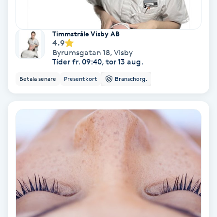
Fransförlängning Volym
Timmstråle Visby AB
Fransk manikyr
4.9
Byrumsgatan 18
,
Visby
Tider fr. 09:40, tor 13 aug.
Fransrengöring
Betala senare
Presentkort
Branschorg.
Frekvensterapi
Friskvård
Friskvårdsmassage
Frisör
Funktionsanalys