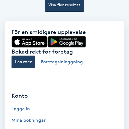
Laserbehandling
Visa fler resultat
Lashlift Keratin
För en smidigare upplevelse
LED-ljusterapi
Liktornar
Bokadirekt för företag
Läs mer
Företagsinloggning
LPG
LPG-behandling
Konto
LPG-massage
Logga in
Luggklippning
Mina bokningar