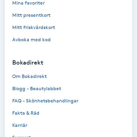
Lymfmassage
Mina favoriter
Mitt presentkort
Läpptatuering
Mitt friskvårdskort
M
Avboka med kod
Makeup
Manikyr & Pedikyr
Bokadirekt
Om Bokadirekt
Massage
Blogg - Beautylabbet
Medial vägledning
FAQ - Skönhetsbehandlingar
Medicinsk massage
Fakta & Råd
Karriär
Meditation