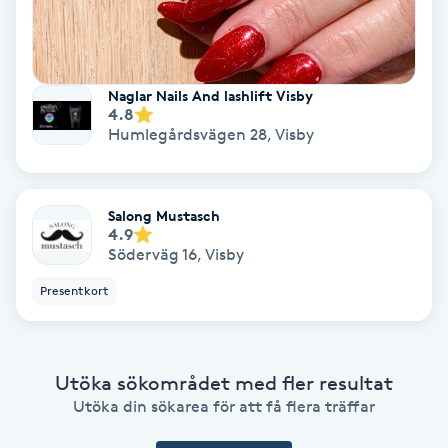
Koppningsmassage
Kosmetisk tatuering
Naglar Nails And lashlift Visby
4.8
Humlegårdsvägen 28
,
Visby
Kostrådgivning
Kroppsinpackning
Salong Mustasch
4.9
Söderväg 16
,
Visby
Kroppspeeling
Presentkort
Käkledsbehandling
Kärlbehandling
Utöka sökområdet med fler resultat
L
Utöka din sökarea för att få flera träffar