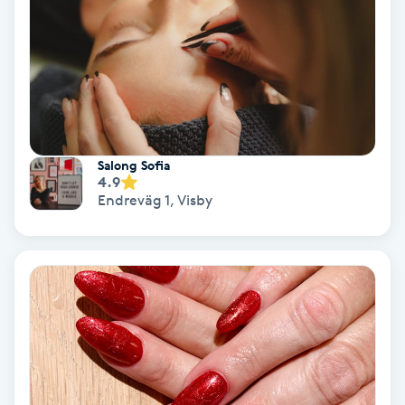
Keratinbehandling
Kinesiologi
Kinesisk medicin
Salong Sofia
4.9
Kiropraktik
Endreväg 1
,
Visby
Klangmassage
Klippning
Klippning & Slingor
Klippning ungdom