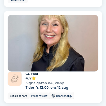
Hollywood Peel
Hot Stone Massage
Hot yoga
Hudföryngring
Huduppstramning
Hudvård
CC Hud
4.9
Signalgatan 8A
,
Visby
Hyaluronsyra
Tider fr. 12:00, ons 12 aug.
Betala senare
Presentkort
Branschorg.
Hyperhidros