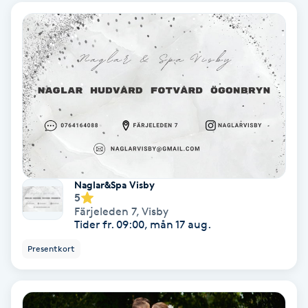
Hypnos
Hårborttagning
Hårbottenbehandling
Hårförlängning
Hårvård
Naglar&Spa Visby
5
Hälsa
Färjeleden 7
,
Visby
Tider fr. 09:00, mån 17 aug.
Hälsprickor
Presentkort
I
Idrottsmassage