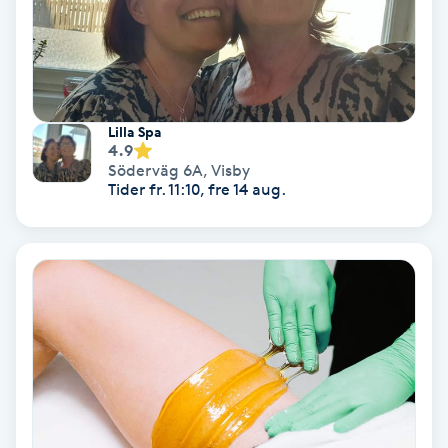
Color correction
Cryoterapi
D
Lilla Spa
Damklippning
4.9
Söderväg 6A
,
Visby
Tider fr. 11:10, fre 14 aug.
Dermapen
Diamantslipning
E
Enzympeeling
Extensions