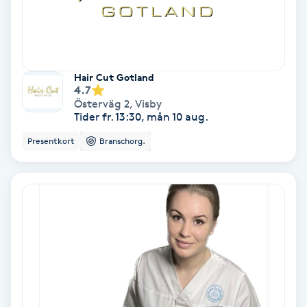
Fotmassage
Fotsvamp
Hair Cut Gotland
4.7
Fotvård
Österväg 2
,
Visby
Tider fr. 13:30, mån 10 aug.
Fransar
Presentkort
Branschorg.
Fransborttagning
Fransfärgning
Fransförlängning
Fransförlängning Megavolym