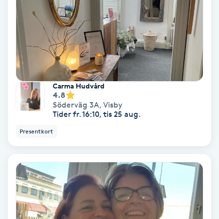
Bottenfärg
Brynformning
Brynfärgning
Carma Hudvård
4.8
Brynplockning
Söderväg 3A
,
Visby
Tider fr. 16:10, tis 25 aug.
Bröllopsuppsättning
Presentkort
C
Celluliter
Coachning