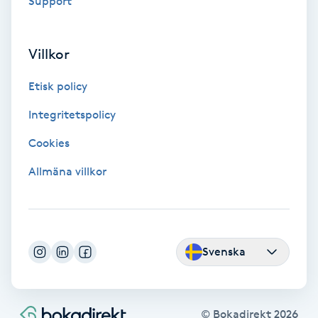
Support
Medium
Villkor
Megavolymfransar
Etisk policy
Melasma
Integritetspolicy
Mesoterapi
Cookies
Allmäna villkor
MicroPen
Microshading
Svenska
Mixfransar
N
© Bokadirekt
2026
Nagelförlängning