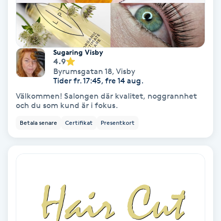
Extensions borttagning
Eyeliner-tatuering
F
Sugaring Visby
4.9
Face framing
Byrumsgatan 18
,
Visby
Tider fr. 17:45, fre 14 aug.
Välkommen! Salongen där kvalitet, noggrannhet
Faceliftmassage
och du som kund är i fokus.
Betala senare
Certifikat
Presentkort
Fet hårbotten
Fettreducering
Fibromassage
Fillers