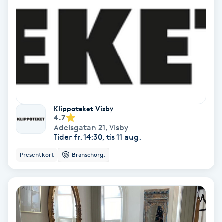
Ansiktsbehandling djuprengörande
B
Babylights
Balayage
Bambumassage
Klippoteket Visby
4.7
Adelsgatan 21
,
Visby
Barber
Tider fr. 14:30, tis 11 aug.
Presentkort
Branschorg.
Barnklippning
BIAB
Blowout