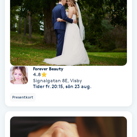
IPL
IPL hårborttagning
IR-massage
J
Forever Beauty
Japansk massage
4.8
Signalgatan 8E
,
Visby
K
Tider fr. 20:15, sön 23 aug.
K18
Presentkort
Katun fransar
Kemisk peeling