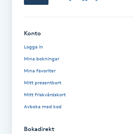
Brynformning
Brynfärgning
Konto
Brynplockning
Logga in
Mina bokningar
Bröllopsuppsättning
Mina favoriter
C
Mitt presentkort
Celluliter
Mitt friskvårdskort
Coachning
Avboka med kod
Color correction
Bokadirekt