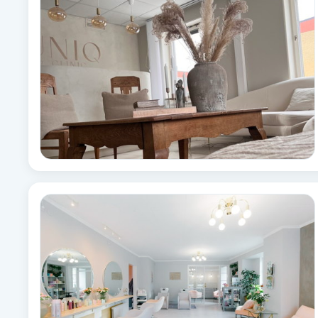
Alternativmedicin
Andningsmassage
Ansiktslyft utan kirurgi
Aromamassage
Ashtanga Yoga
Ayurveda
Ayurvedisk Massage
Ansiktsbehandling djuprengörande
B