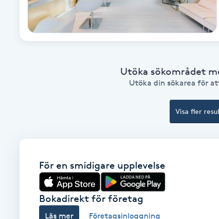
Babylights
Balayage
Utöka sökområdet med
Bambumassage
Utöka din sökarea för att
Barber
Visa fler resu
Barnklippning
BIAB
För en smidigare upplevelse
Blowout
Bokadirekt för företag
Bottenfärg
Läs mer
Företagsinloggning