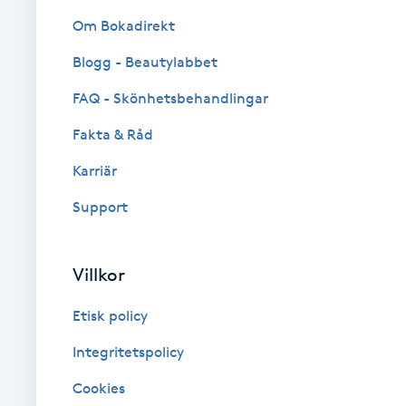
Cryoterapi
Om Bokadirekt
D
Blogg - Beautylabbet
Damklippning
FAQ - Skönhetsbehandlingar
Dermapen
Fakta & Råd
Karriär
Diamantslipning
Support
E
Enzympeeling
Villkor
Extensions
Etisk policy
Integritetspolicy
Extensions borttagning
Cookies