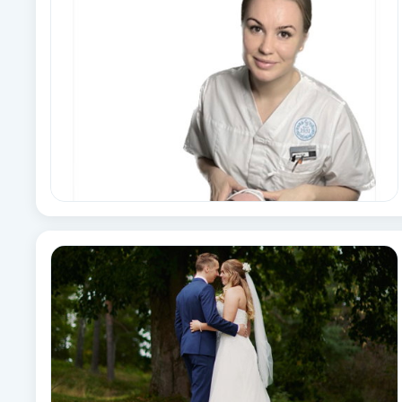
Alternativmedicin
Andningsmassage
Ansiktslyft utan kirurgi
Aromamassage
Ashtanga Yoga
Ayurveda
Ayurvedisk Massage
Ansiktsbehandling djuprengörande
B