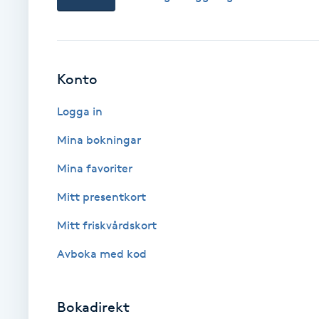
Brynformning
Brynfärgning
Konto
Brynplockning
Logga in
Mina bokningar
Bröllopsuppsättning
Mina favoriter
C
Mitt presentkort
Celluliter
Mitt friskvårdskort
Coachning
Avboka med kod
Color correction
Bokadirekt