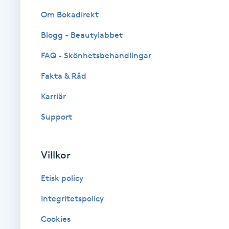
Cryoterapi
Om Bokadirekt
D
Blogg - Beautylabbet
Damklippning
FAQ - Skönhetsbehandlingar
Dermapen
Fakta & Råd
Karriär
Diamantslipning
Support
E
Enzympeeling
Villkor
Extensions
Etisk policy
Integritetspolicy
Extensions borttagning
Cookies