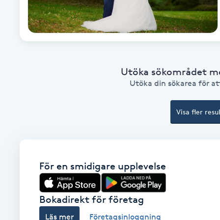
Babylights
Balayage
Utöka sökområdet med
Bambumassage
Utöka din sökarea för att
Barber
Visa fler resu
Barnklippning
BIAB
För en smidigare upplevelse
Blowout
Bokadirekt för företag
Bottenfärg
Läs mer
Företagsinloggning