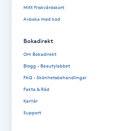
Mitt friskvårdskort
Brynformning
Avboka med kod
Brynfärgning
Bokadirekt
Brynplockning
Om Bokadirekt
Bröllopsuppsättning
Blogg - Beautylabbet
C
FAQ - Skönhetsbehandlingar
Celluliter
Fakta & Råd
Karriär
Coachning
Support
Color correction