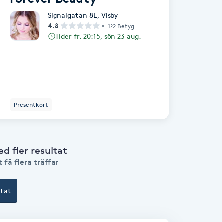
Signalgatan 8E
,
Visby
4.8
122 Betyg
Tider fr. 20:15, sön 23 aug.
Presentkort
 fler resultat
 få flera träffar
ltat