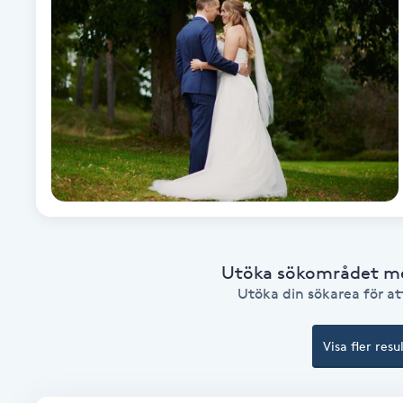
Alternativmedicin
Andningsmassage
Ansiktslyft utan kirurgi
Aromamassage
Ashtanga Yoga
Ayurveda
Utöka sökområdet med
Utöka din sökarea för att
Ayurvedisk Massage
Visa fler resu
Ansiktsbehandling djuprengörande
B