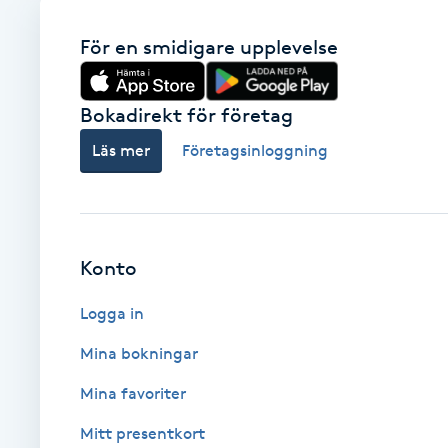
Babylights
För en smidigare upplevelse
Balayage
Bokadirekt för företag
Läs mer
Företagsinloggning
Bambumassage
Barber
Konto
Barnklippning
Logga in
BIAB
Mina bokningar
Blowout
Mina favoriter
Mitt presentkort
Bottenfärg