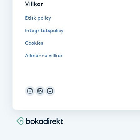
Villkor
Cryoterapi
D
Etisk policy
Damklippning
Integritetspolicy
Cookies
Dermapen
Allmänna villkor
Diamantslipning
E
Enzympeeling
Extensions
Extensions borttagning