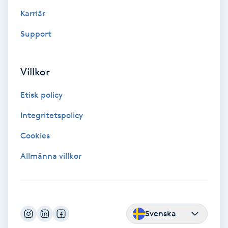
Color correction
Karriär
Support
Cryoterapi
D
Villkor
Damklippning
Etisk policy
Dermapen
Integritetspolicy
Diamantslipning
Cookies
E
Allmänna villkor
Enzympeeling
Extensions
Svenska