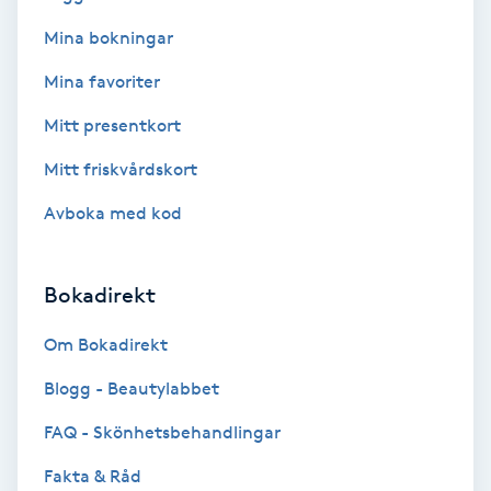
Mina bokningar
Bottenfärg
Mina favoriter
Brynformning
Mitt presentkort
Mitt friskvårdskort
Brynfärgning
Avboka med kod
Brynplockning
Bokadirekt
Bröllopsuppsättning
C
Om Bokadirekt
Celluliter
Blogg - Beautylabbet
FAQ - Skönhetsbehandlingar
Coachning
Fakta & Råd