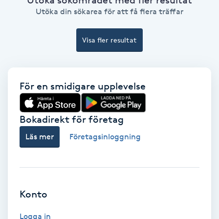
Ansiktsbehandling djuprengörande
Utöka din sökarea för att få flera träffar
B
Visa fler resultat
Babylights
Balayage
För en smidigare upplevelse
Bambumassage
Bokadirekt för företag
Barber
Läs mer
Företagsinloggning
Barnklippning
BIAB
Konto
Blowout
Logga in