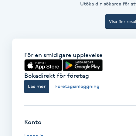
Utöka din sökarea för att
Brynformning
Visa fler resu
Brynfärgning
Brynplockning
För en smidigare upplevelse
Bröllopsuppsättning
C
Bokadirekt för företag
Läs mer
Företagsinloggning
Celluliter
Coachning
Konto
Color correction
Logga in