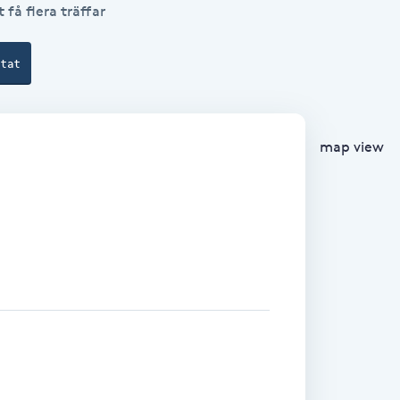
 få flera träffar
ltat
map view