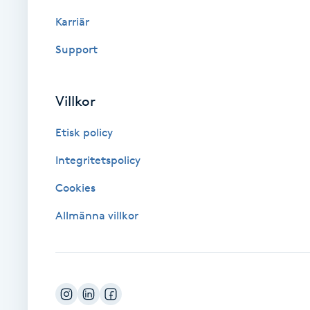
Eyeliner-tatuering
Karriär
F
Support
Face framing
Faceliftmassage
Villkor
Etisk policy
Fet hårbotten
Integritetspolicy
Fettreducering
Cookies
Fibromassage
Allmänna villkor
Fillers
Fotmassage