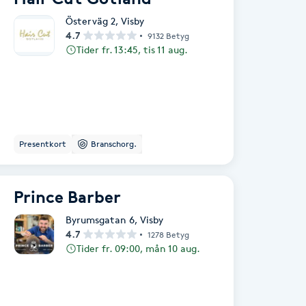
Österväg 2
,
Visby
4.7
9132 Betyg
Tider fr. 13:45, tis 11 aug.
Presentkort
Branschorg.
Prince Barber
Byrumsgatan 6
,
Visby
4.7
1278 Betyg
Tider fr. 09:00, mån 10 aug.