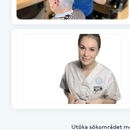
Babylights
Balayage
Bambumassage
Barber
Barnklippning
BIAB
Blowout
Utöka sökområdet med
Bottenfärg