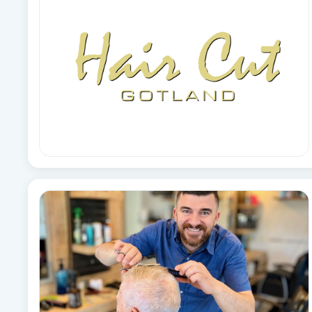
Alternativmedicin
Andningsmassage
Ansiktslyft utan kirurgi
Aromamassage
Ashtanga Yoga
Ayurveda
Ayurvedisk Massage
Ansiktsbehandling djuprengörande
B