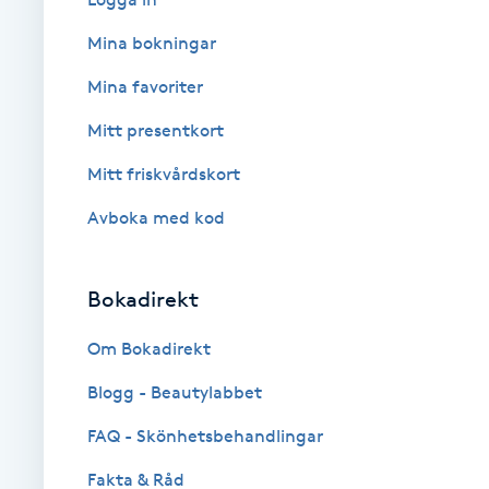
Cryoterapi
Mina bokningar
D
Mina favoriter
Damklippning
Mitt presentkort
Dermapen
Mitt friskvårdskort
Avboka med kod
Diamantslipning
E
Bokadirekt
Enzympeeling
Om Bokadirekt
Extensions
Blogg - Beautylabbet
Extensions borttagning
FAQ - Skönhetsbehandlingar
Fakta & Råd