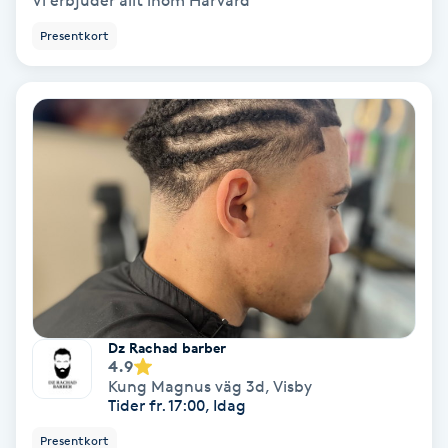
Vi erbjuder allt inom Hårvård
Presentkort
Bottenfärg
Brynformning
Brynfärgning
Brynplockning
Bröllopsuppsättning
C
Celluliter
Dz Rachad barber
4.9
Kung Magnus väg 3d
,
Visby
Coachning
Tider fr. 17:00, Idag
Presentkort