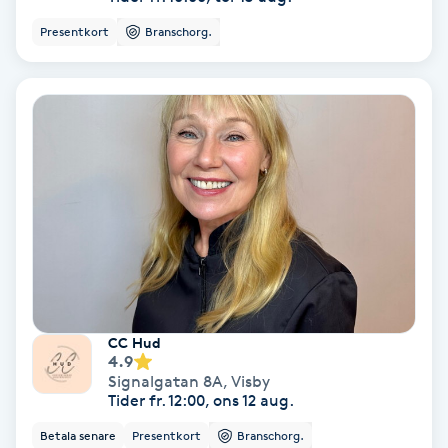
Presentkort
Branschorg.
Personlig tränare
Picolaser
Piercing
Pigmentbehandling
Pigmentfläckar
Plastikkirurgi
CC Hud
4.9
Powder brows
Signalgatan 8A
,
Visby
Tider fr. 12:00, ons 12 aug.
Power Yoga
Betala senare
Presentkort
Branschorg.