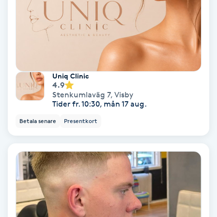
Samtalsterapi
Senioryoga
Shiatsu
Uniq Clinic
4.9
Stenkumlaväg 7
,
Visby
Singelfransar
Tider fr. 10:30, mån 17 aug.
Betala senare
Presentkort
Sjukgymnastik
Skalpmassage
Skinbooster
Sklerosering