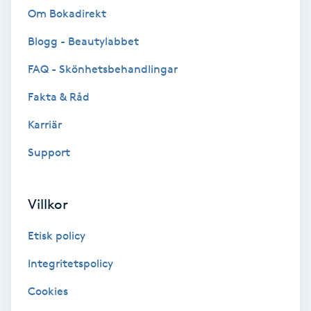
Terapi
Om Bokadirekt
Thaimassage
Blogg - Beautylabbet
FAQ - Skönhetsbehandlingar
Toning
Fakta & Råd
Torr hårbotten
Karriär
Support
Torrborstning
Triggerpunktsmassage
Villkor
Trådning
Etisk policy
Integritetspolicy
Träning
Cookies