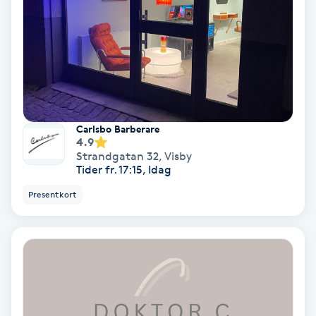
Gruppträning
Gua Sha-massage
H
Carlsbo Barberare
Hatha Yoga
4.9
Strandgatan 32
,
Visby
Tider fr. 17:15, Idag
Headspa
Presentkort
Healing
Herrklippning
HIFU