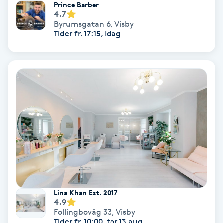
Prince Barber
Osteopati
4.7
Byrumsgatan 6
,
Visby
P
Tider fr. 17:15, Idag
Paraffinbehandling
Pedikyr
Pensionärklippning
Permanent
Permanent hårborttagning
Permanent ögonbrynsmakeup
Lina Khan Est. 2017
4.9
Follingboväg 33
,
Visby
Personal shopper
Tider fr. 10:00, tor 13 aug.