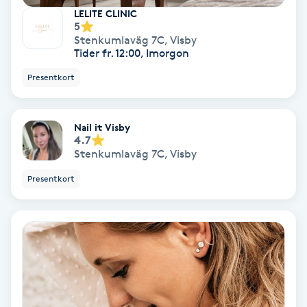
LELITE CLINIC
5
Nagelförlängning akryl
Stenkumlaväg 7C
,
Visby
Tider fr. 12:00, Imorgon
Nagelförlängning gelé
Presentkort
Nagelförlängning glasfiber
Nail it Visby
4.7
Nagelförlängning silke
Stenkumlaväg 7C
,
Visby
Presentkort
Nagelförstärkning
Nagelklippning
Nagelsvamp
Nageltrång