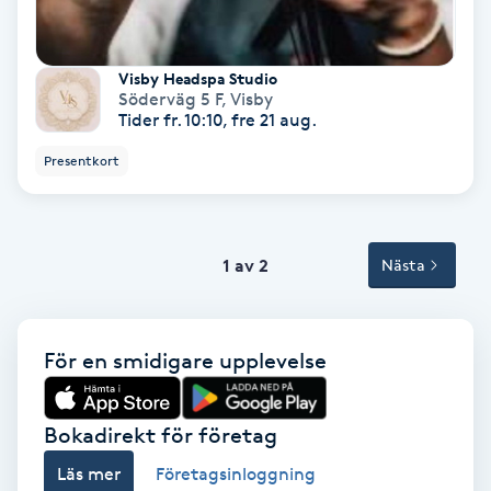
Spa
Visby Headspa Studio
Söderväg 5 F
,
Visby
Spa manikyr & pedikyr
Tider fr. 10:10, fre 21 aug.
Spa-manikyr
Presentkort
Spa-pedikyr
1 av 2
Nästa
Spraytan
Stylist
För en smidigare upplevelse
Sugaring
Bokadirekt för företag
Svensk massage
Läs mer
Företagsinloggning