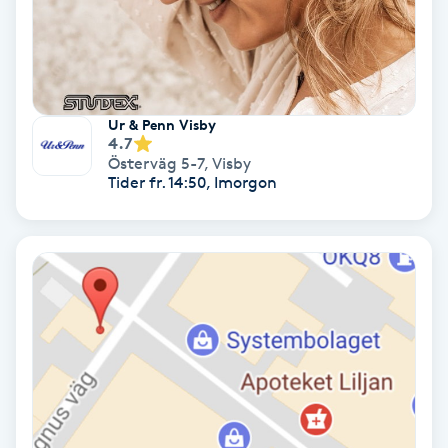
Nagelvård
Naglar borttagning
Ur & Penn Visby
4.7
Österväg 5-7
,
Visby
Naglar reparation
Tider fr. 14:50, Imorgon
Naprapati
Navelpiercing
NBE-massage
Ny frisyr
O