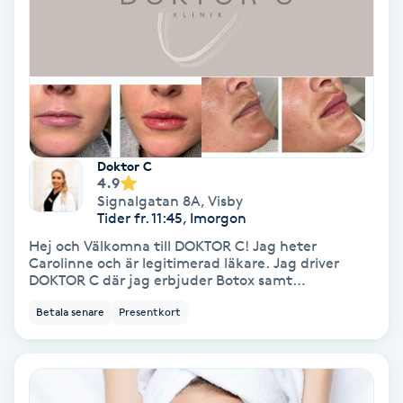
Hollywood Peel
Hot Stone Massage
Hot yoga
Doktor C
Hudföryngring
4.9
Signalgatan 8A
,
Visby
Tider fr. 11:45, Imorgon
Huduppstramning
Hej och Välkomna till DOKTOR C! Jag heter
Carolinne och är legitimerad läkare. Jag driver
Hudvård
DOKTOR C där jag erbjuder Botox samt
Fillersbehandlingar. Jag har vidareutbildat mig
Betala senare
Presentkort
inom estetiska injektionsbehandlingar hos
Hyaluronsyra
Läkarnas estetiska skola på Narvavägen i
Stockholm av Dr.Nirvani samt Pro och Masterkurs
som påbyggnadskurser hos Doctor_K i Stockholm.
Hyperhidros
Därtill har jag även gått kurser hos Dr. Tim Pearce.
Mitt mål är att mina kunder alltid ska känna sig