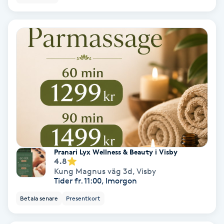
Color correction
Cryoterapi
D
Damklippning
Dermapen
Diamantslipning
E
Pranari Lyx Wellness & Beauty i Visby
4.8
Enzympeeling
Kung Magnus väg 3d
,
Visby
Tider fr. 11:00, Imorgon
Extensions
Betala senare
Presentkort