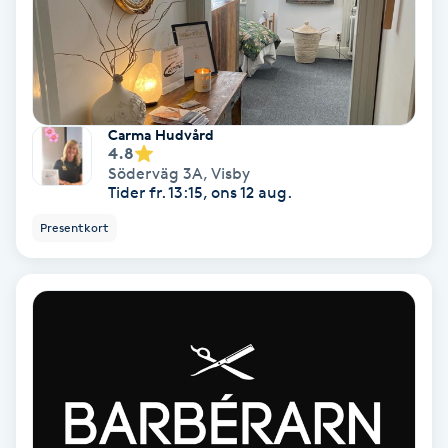
Lymfmassage
Läpptatuering
M
Carma Hudvård
Makeup
4.8
Söderväg 3A
,
Visby
Tider fr. 13:15, ons 12 aug.
Manikyr & Pedikyr
Presentkort
Massage
Medial vägledning
Medicinsk massage
Meditation