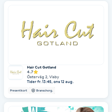
Fransförlängning Volym
Fransk manikyr
Fransrengöring
Frekvensterapi
Friskvård
Hair Cut Gotland
4.7
Friskvårdsmassage
Österväg 2
,
Visby
Tider fr. 13:45, ons 12 aug.
Frisör
Presentkort
Branschorg.
Funktionsanalys