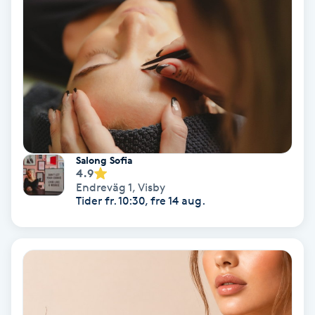
Regndroppsmassage
Reiki
Reikihealing
Reiki massage
Salong Sofia
Restorative Yoga
4.9
Endreväg 1
,
Visby
Tider fr. 10:30, fre 14 aug.
Rosacea
Rosenmetoden
Ryggmassage
S