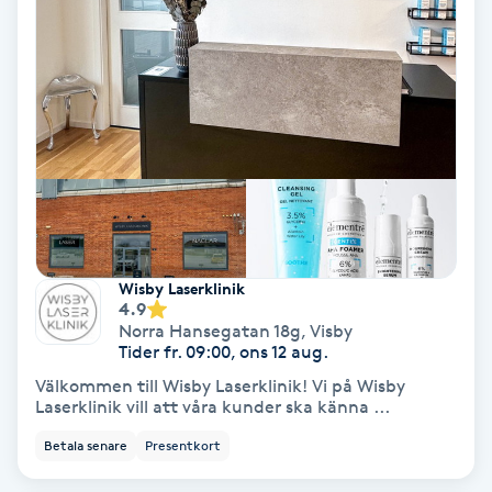
Fotmassage
Fotsvamp
Fotvård
Fransar
Fransborttagning
Wisby Laserklinik
4.9
Norra Hansegatan 18g
,
Visby
Fransfärgning
Tider fr. 09:00, ons 12 aug.
Välkommen till Wisby Laserklinik! Vi på Wisby
Fransförlängning
Laserklinik vill att våra kunder ska känna ...
Betala senare
Presentkort
Fransförlängning Megavolym