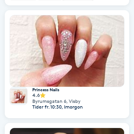
PRP (Platelet Rich Plasma)
PRX-T33
Psoriasis
PT
R
Radiofrekvens
Princess Nails
4.6
Byrumsgatan 6
,
Visby
Rakning
Tider fr. 10:30, Imorgon
Reflexologi