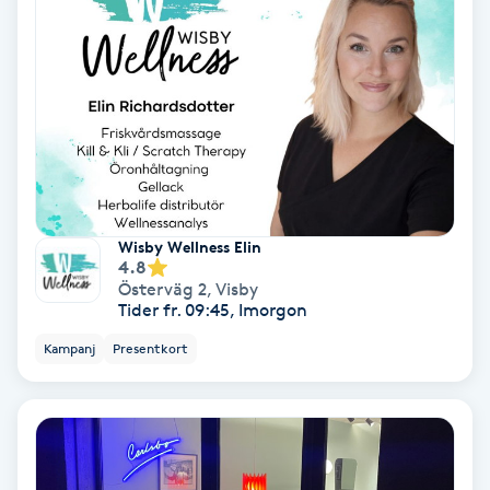
Färgning
Föning
G
Gel naglar
Gelenaglar
Wisby Wellness Elin
4.8
Österväg 2
,
Visby
Gellack
Tider fr. 09:45, Imorgon
Kampanj
Presentkort
Gellack med förstärkning
Gravidmassage
Gravidyoga