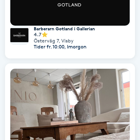
Medium
Megavolymfransar
Barberarn Gotland i Gallerian
4.7
Österväg 7
,
Visby
Melasma
Tider fr. 10:00, Imorgon
Mesoterapi
MicroPen
Microshading
Mixfransar
N
Nagelförlängning