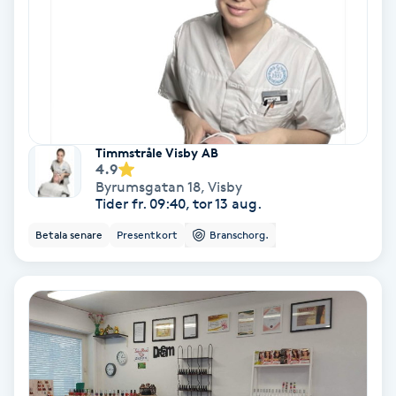
Keratinbehandling
Kinesiologi
Kinesisk medicin
Timmstråle Visby AB
4.9
Kiropraktik
Byrumsgatan 18
,
Visby
Tider fr. 09:40, tor 13 aug.
Klangmassage
Betala senare
Presentkort
Branschorg.
Klippning
Klippning & Slingor
Klippning ungdom