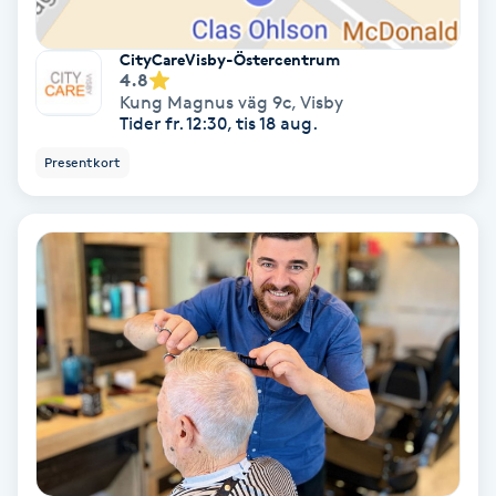
Olaplex
CityCareVisby-Östercentrum
4.8
Olaplexbehandling
Kung Magnus väg 9c
,
Visby
Tider fr. 12:30, tis 18 aug.
Ombre
Presentkort
Ombre brows
Ombre naglar
Optiker
Ortobionomi
Ortopedi