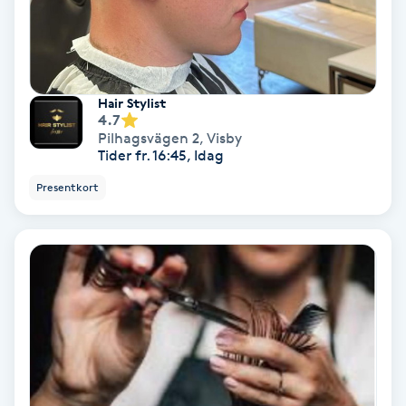
Skoinlägg
Skägg
Hair Stylist
4.7
Skäggfärgning
Pilhagsvägen 2
,
Visby
Tider fr. 16:45, Idag
Skäggklippning
Presentkort
Skäggtrimmning
Skönhet
Slingor
Sockring