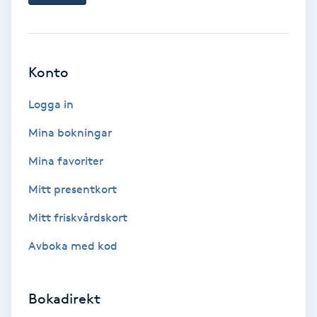
Svettbehandling
T
Konto
Tuina-massage
Logga in
Taktil massage
Mina bokningar
Tandblekning
Mina favoriter
Mitt presentkort
Tandläkare
Mitt friskvårdskort
Tatuering
Avboka med kod
Tatueringsborttagning
Bokadirekt