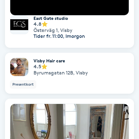
Laserbehandling
East Gate studio
Lashlift Keratin
4.8
Österväg 1
,
Visby
LED-ljusterapi
Tider fr. 11:00, Imorgon
Liktornar
Visby Hair care
4.5
LPG
Byrumsgatan 12B
,
Visby
Presentkort
LPG-behandling
LPG-massage
Luggklippning