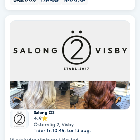
Betala senare
Certifikat
Presentkort
Ansiktsbehandling djuprengörande
B
Babylights
Balayage
Bambumassage
Barber
Barnklippning
Salong Ö2
4.9
BIAB
Österväg 2
,
Visby
Tider fr. 10:45, tor 13 aug.
Blowout