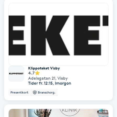
Extensions borttagning
Eyeliner-tatuering
F
Face framing
Faceliftmassage
Fet hårbotten
Klippoteket Visby
4.7
Adelsgatan 21
,
Visby
Fettreducering
Tider fr. 12:15, Imorgon
Presentkort
Branschorg.
Fibromassage
Fillers