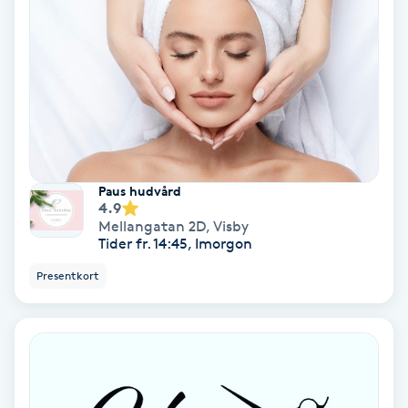
trygga med en säker behandling och fina naturliga
Hypnos
resultat. Självklart innehar jag patientförsäkring
och är registrerad hos IVO(Inspektionen för vård
och omsorg). Du hittar DOKTOR C på Signalgatan
Hårborttagning
8A i Visby. Välkomna! Mvh Carolinne Leg. Läkare
Hårbottenbehandling
Hårförlängning
Paus hudvård
4.9
Hårvård
Mellangatan 2D
,
Visby
Tider fr. 14:45, Imorgon
Hälsa
Presentkort
Hälsprickor
I
Idrottsmassage