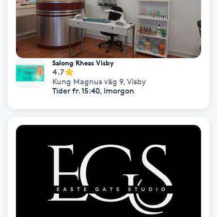
Koppningsmassage
Kosmetisk tatuering
Salong Rheas Visby
4.7
Kostrådgivning
Kung Magnus väg 9
,
Visby
Tider fr. 15:40, Imorgon
Kroppsinpackning
Kroppspeeling
Käkledsbehandling
Kärlbehandling
L