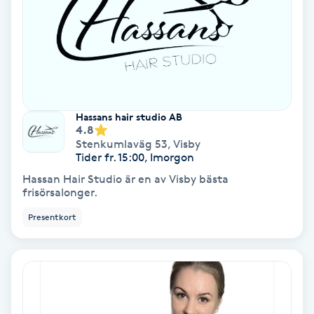
IPL
IPL hårborttagning
IR-massage
Hassans hair studio AB
4.8
J
Stenkumlaväg 53
,
Visby
Tider fr. 15:00, Imorgon
Japansk massage
Hassan Hair Studio är en av Visby bästa
K
frisörsalonger.
Presentkort
K18
Katun fransar
Kemisk peeling