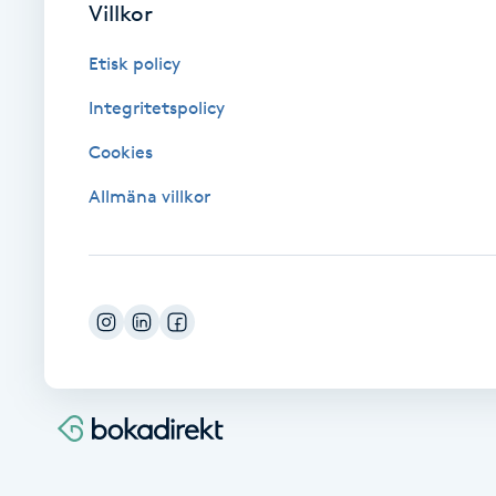
Villkor
Cryoterapi
D
Etisk policy
Damklippning
Integritetspolicy
Cookies
Dermapen
Allmäna villkor
Diamantslipning
E
Enzympeeling
Extensions
Extensions borttagning