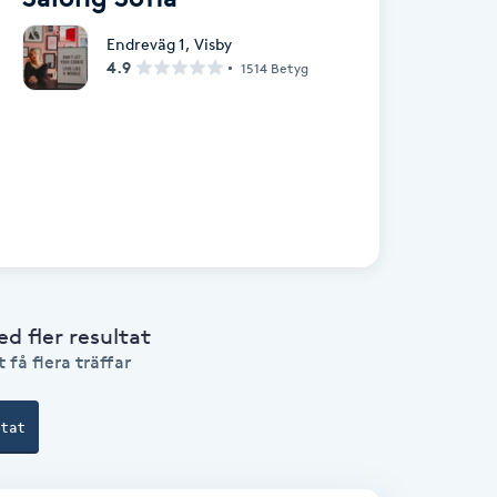
Endreväg 1
,
Visby
4.9
1514 Betyg
 fler resultat
 få flera träffar
ltat