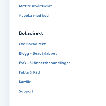
Mitt friskvårdskort
Brynformning
Avboka med kod
Brynfärgning
Bokadirekt
Brynplockning
Om Bokadirekt
Bröllopsuppsättning
Blogg - Beautylabbet
C
FAQ - Skönhetsbehandlingar
Celluliter
Fakta & Råd
Karriär
Coachning
Support
Color correction