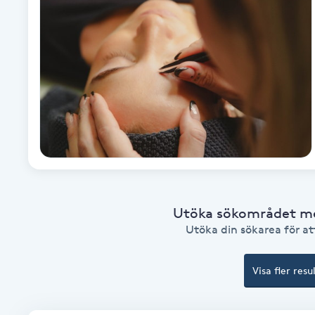
Alternativmedicin
Andningsmassage
Ansiktslyft utan kirurgi
Aromamassage
Ashtanga Yoga
Ayurveda
Utöka sökområdet med
Utöka din sökarea för att
Ayurvedisk Massage
Visa fler resu
Ansiktsbehandling djuprengörande
B