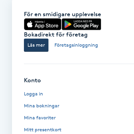
Babylights
För en smidigare upplevelse
Balayage
Bokadirekt för företag
Läs mer
Företagsinloggning
Bambumassage
Barber
Konto
Barnklippning
Logga in
BIAB
Mina bokningar
Blowout
Mina favoriter
Mitt presentkort
Bottenfärg