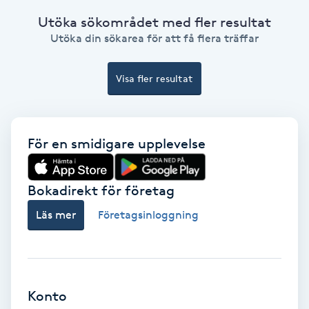
Utöka sökområdet med fler resultat
Bottenfärg
Utöka din sökarea för att få flera träffar
Brynformning
Visa fler resultat
Brynfärgning
För en smidigare upplevelse
Brynplockning
Bröllopsuppsättning
Bokadirekt för företag
C
Läs mer
Företagsinloggning
Celluliter
Coachning
Konto