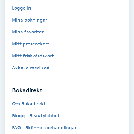
Color correction
Logga in
Mina bokningar
Cryoterapi
D
Mina favoriter
Mitt presentkort
Damklippning
Mitt friskvårdskort
Dermapen
Avboka med kod
Diamantslipning
E
Bokadirekt
Enzympeeling
Om Bokadirekt
Blogg - Beautylabbet
Extensions
FAQ - Skönhetsbehandlingar