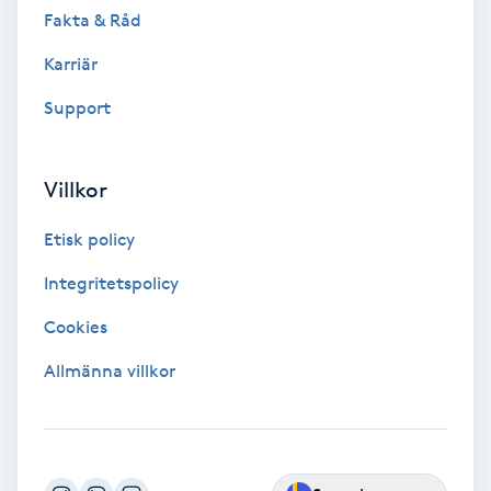
Extensions borttagning
Fakta & Råd
Karriär
Eyeliner-tatuering
F
Support
Face framing
Villkor
Faceliftmassage
Etisk policy
Fet hårbotten
Integritetspolicy
Cookies
Fettreducering
Allmänna villkor
Fibromassage
Fillers