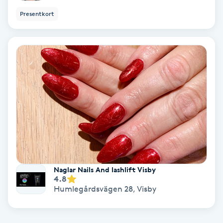
Ansiktsbehandling djuprengörande
Presentkort
B
Babylights
Balayage
Bambumassage
Barber
Barnklippning
Naglar Nails And lashlift Visby
4.8
Humlegårdsvägen 28
,
Visby
BIAB
Blowout