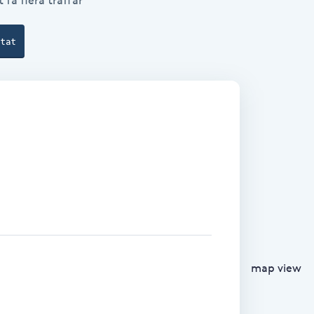
 få flera träffar
ltat
map view