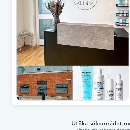
Alternativmedicin
Andningsmassage
Ansiktslyft utan kirurgi
Aromamassage
Ashtanga Yoga
Ayurveda
Ayurvedisk Massage
Ansiktsbehandling djuprengörande
Utöka sökområdet med
B