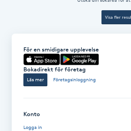
Utöka din sökarea för att
Babylights
Visa fler resu
Balayage
Bambumassage
För en smidigare upplevelse
Barber
Bokadirekt för företag
Barnklippning
Läs mer
Företagsinloggning
BIAB
Blowout
Konto
Bottenfärg
Logga in