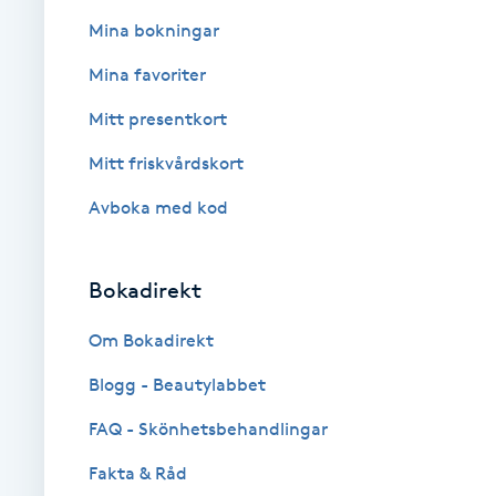
Mina bokningar
Brynformning
Mina favoriter
Brynfärgning
Mitt presentkort
Mitt friskvårdskort
Brynplockning
Avboka med kod
Bröllopsuppsättning
C
Bokadirekt
Celluliter
Om Bokadirekt
Coachning
Blogg - Beautylabbet
FAQ - Skönhetsbehandlingar
Color correction
Fakta & Råd