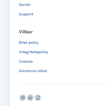
Cryoterapi
Karriär
D
Support
Damklippning
Villkor
Dermapen
Etisk policy
Diamantslipning
Integritetspolicy
E
Cookies
Enzympeeling
Allmänna villkor
Extensions
Extensions borttagning