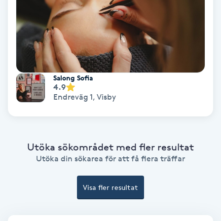
Färgning
Föning
G
Salong Sofia
Gel naglar
4.9
Endreväg 1
,
Visby
Gelenaglar
Gellack
Utöka sökområdet med fler resultat
Utöka din sökarea för att få flera träffar
Gellack med förstärkning
Visa fler resultat
Gravidmassage
Gravidyoga