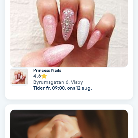
Fransförlängning Volym
Fransk manikyr
Fransrengöring
Frekvensterapi
Princess Nails
4.6
Friskvård
Byrumsgatan 6
,
Visby
Tider fr. 09:00, ons 12 aug.
Friskvårdsmassage
Frisör
Funktionsanalys