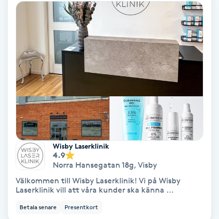
Bottenfärg
Brynformning
Brynfärgning
Brynplockning
Bröllopsuppsättning
Wisby Laserklinik
C
4.9
Norra Hansegatan 18g
,
Visby
Celluliter
Välkommen till Wisby Laserklinik! Vi på Wisby
Laserklinik vill att våra kunder ska känna ...
Coachning
Betala senare
Presentkort