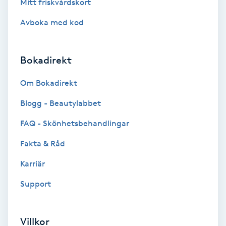
Mitt friskvårdskort
Hollywood Peel
Avboka med kod
Hot Stone Massage
Bokadirekt
Hot yoga
Om Bokadirekt
Hudföryngring
Blogg - Beautylabbet
Huduppstramning
FAQ - Skönhetsbehandlingar
Fakta & Råd
Hudvård
Karriär
Hyaluronsyra
Support
Hyperhidros
Villkor