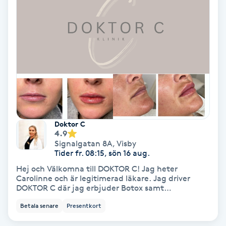
Extensions borttagning
Eyeliner-tatuering
F
Face framing
Faceliftmassage
Doktor C
Fet hårbotten
4.9
Signalgatan 8A
,
Visby
Tider fr. 08:15, sön 16 aug.
Fettreducering
Hej och Välkomna till DOKTOR C! Jag heter
Carolinne och är legitimerad läkare. Jag driver
Fibromassage
DOKTOR C där jag erbjuder Botox samt
Fillersbehandlingar. Jag har vidareutbildat mig
Betala senare
Presentkort
inom estetiska injektionsbehandlingar hos
Fillers
Läkarnas estetiska skola på Narvavägen i