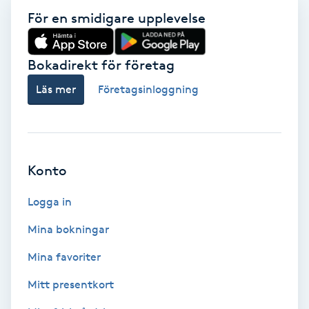
För en smidigare upplevelse
Gruppträning
Bokadirekt för företag
Gua Sha-massage
Läs mer
Företagsinloggning
H
Hatha Yoga
Headspa
Konto
Logga in
Healing
Mina bokningar
Herrklippning
Mina favoriter
HIFU
Mitt presentkort