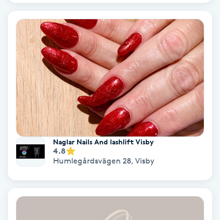
Color correction
Cryoterapi
D
Damklippning
Dermapen
Diamantslipning
Naglar Nails And lashlift Visby
E
4.8
Humlegårdsvägen 28
,
Visby
Enzympeeling
Extensions