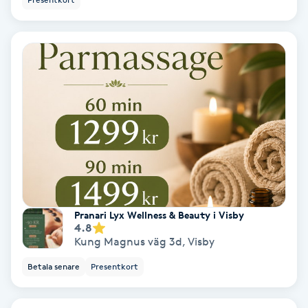
Ansiktsbehandling djuprengörande
B
Babylights
Balayage
Bambumassage
Barber
Pranari Lyx Wellness & Beauty i Visby
Barnklippning
4.8
Kung Magnus väg 3d
,
Visby
BIAB
Betala senare
Presentkort
Blowout