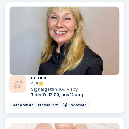
Stockholm av Dr.Nirvani samt Pro och Masterkurs
som påbyggnadskurser hos Doctor_K i Stockholm.
Fotmassage
Därtill har jag även gått kurser hos Dr. Tim Pearce.
Mitt mål är att mina kunder alltid ska känna sig
trygga med en säker behandling och fina naturliga
Fotsvamp
resultat. Självklart innehar jag patientförsäkring
och är registrerad hos IVO(Inspektionen för vård
och omsorg). Du hittar DOKTOR C på Signalgatan
Fotvård
8A i Visby. Välkomna! Mvh Carolinne Leg. Läkare
Fransar
Fransborttagning
CC Hud
4.9
Fransfärgning
Signalgatan 8A
,
Visby
Tider fr. 12:00, ons 12 aug.
Fransförlängning
Betala senare
Presentkort
Branschorg.
Fransförlängning Megavolym