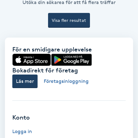
Utöka din sökarea för att få flera träffar
Ansiktsbehandling djuprengörande
B
Visa fler resultat
Babylights
Balayage
För en smidigare upplevelse
Bambumassage
Bokadirekt för företag
Läs mer
Företagsinloggning
Barber
Barnklippning
Konto
BIAB
Logga in
Blowout