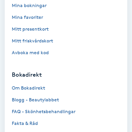
Mina bokningar
Bottenfärg
Mina favoriter
Mitt presentkort
Brynformning
Mitt friskvårdskort
Brynfärgning
Avboka med kod
Brynplockning
Bokadirekt
Bröllopsuppsättning
Om Bokadirekt
C
Blogg - Beautylabbet
Celluliter
FAQ - Skönhetsbehandlingar
Coachning
Fakta & Råd