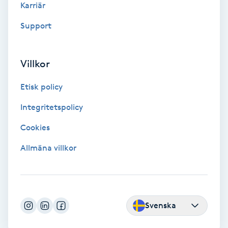
Karriär
Color correction
Support
Cryoterapi
D
Villkor
Damklippning
Etisk policy
Dermapen
Integritetspolicy
Cookies
Diamantslipning
Allmäna villkor
E
Enzympeeling
Extensions
Svenska