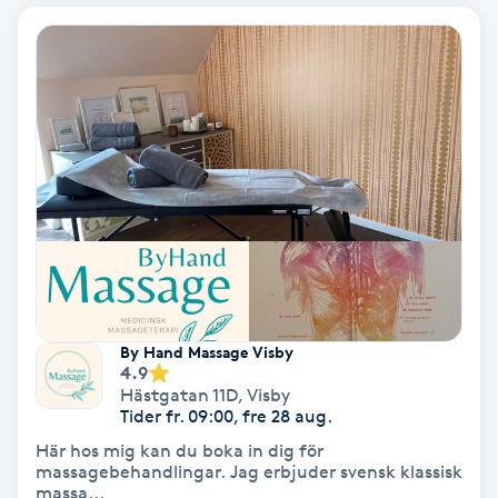
Bottenfärg
Brynformning
Brynfärgning
Brynplockning
Bröllopsuppsättning
C
By Hand Massage Visby
4.9
Celluliter
Hästgatan 11D
,
Visby
Tider fr. 09:00, fre 28 aug.
Coachning
Här hos mig kan du boka in dig för
massagebehandlingar. Jag erbjuder svensk klassisk
massa...