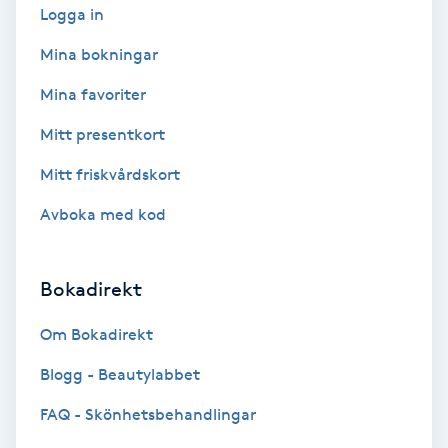
Logga in
Fransförlängning Volym
Mina bokningar
Fransk manikyr
Mina favoriter
Mitt presentkort
Fransrengöring
Mitt friskvårdskort
Frekvensterapi
Avboka med kod
Friskvård
Bokadirekt
Friskvårdsmassage
Om Bokadirekt
Frisör
Blogg - Beautylabbet
FAQ - Skönhetsbehandlingar
Funktionsanalys