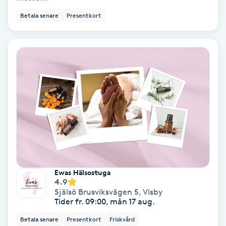
Color correction
Betala senare
Presentkort
Cryoterapi
D
Damklippning
Dermapen
Diamantslipning
E
Enzympeeling
Ewas Hälsostuga
4.9
Själsö Brusviksvägen 5
,
Visby
Extensions
Tider fr. 09:00, mån 17 aug.
Betala senare
Presentkort
Friskvård