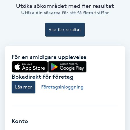
Utöka sökområdet med fler resultat
Fotmassage
Utöka din sökarea för att få flera träffar
Fotsvamp
Visa fler resultat
Fotvård
För en smidigare upplevelse
Fransar
Fransborttagning
Bokadirekt för företag
Läs mer
Företagsinloggning
Fransfärgning
Fransförlängning
Konto
Fransförlängning Megavolym