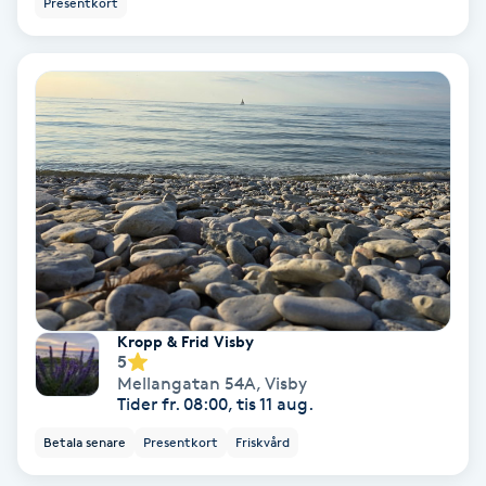
Presentkort
Ansiktsbehandling djuprengörande
B
Babylights
Balayage
Bambumassage
Barber
Kropp & Frid Visby
Barnklippning
5
Mellangatan 54A
,
Visby
Tider fr. 08:00, tis 11 aug.
BIAB
Betala senare
Presentkort
Friskvård
Blowout