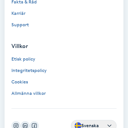
Fakta & Råd
Färgning
Karriär
Föning
Support
G
Villkor
Gel naglar
Etisk policy
Gelenaglar
Integritetspolicy
Gellack
Cookies
Allmänna villkor
Gellack med förstärkning
Gravidmassage
Svenska
Gravidyoga