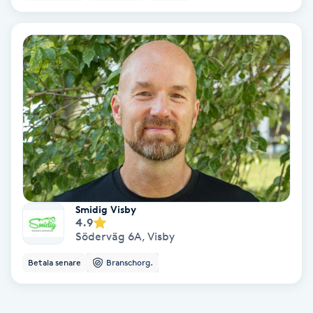
Extensions borttagning
Eyeliner-tatuering
F
Face framing
Faceliftmassage
Fet hårbotten
Smidig Visby
Fettreducering
4.9
Söderväg 6A
,
Visby
Fibromassage
Betala senare
Branschorg.
Fillers