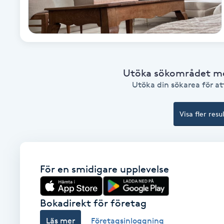
Babylights
Balayage
Utöka sökområdet med
Bambumassage
Utöka din sökarea för att
Barber
Visa fler resu
Barnklippning
BIAB
För en smidigare upplevelse
Blowout
Bokadirekt för företag
Bottenfärg
Läs mer
Företagsinloggning