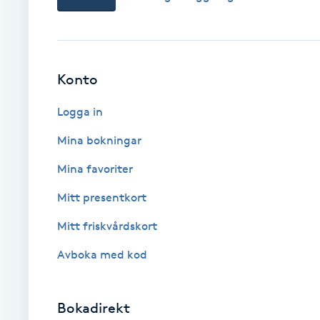
Brynformning
Brynfärgning
Konto
Brynplockning
Logga in
Mina bokningar
Bröllopsuppsättning
Mina favoriter
C
Mitt presentkort
Celluliter
Mitt friskvårdskort
Coachning
Avboka med kod
Color correction
Bokadirekt