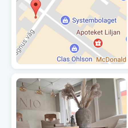
Alternativmedicin
Andningsmassage
Ansiktslyft utan kirurgi
Aromamassage
Ashtanga Yoga
Ayurveda
Ayurvedisk Massage
Ansiktsbehandling djuprengörande
B