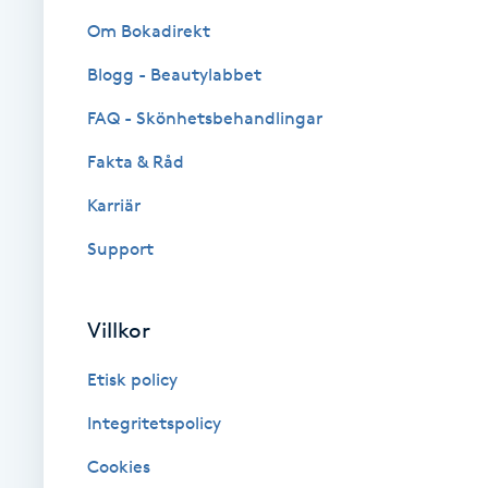
Cryoterapi
Om Bokadirekt
D
Blogg - Beautylabbet
Damklippning
FAQ - Skönhetsbehandlingar
Dermapen
Fakta & Råd
Karriär
Diamantslipning
Support
E
Enzympeeling
Villkor
Extensions
Etisk policy
Integritetspolicy
Extensions borttagning
Cookies