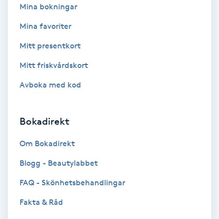
Extensions borttagning
Mina bokningar
Mina favoriter
Eyeliner-tatuering
F
Mitt presentkort
Mitt friskvårdskort
Face framing
Avboka med kod
Faceliftmassage
Bokadirekt
Fet hårbotten
Om Bokadirekt
Fettreducering
Blogg - Beautylabbet
Fibromassage
FAQ - Skönhetsbehandlingar
Fakta & Råd
Fillers