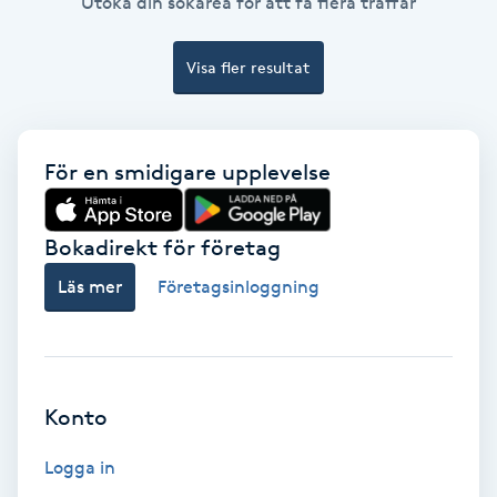
Utöka din sökarea för att få flera träffar
Color correction
Visa fler resultat
Cryoterapi
D
Damklippning
För en smidigare upplevelse
Dermapen
Bokadirekt för företag
Läs mer
Företagsinloggning
Diamantslipning
E
Enzympeeling
Konto
Extensions
Logga in