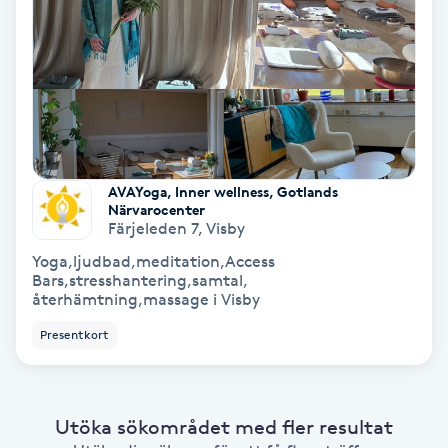
Bottenfärg
Brynformning
Brynfärgning
AVAYoga, Inner wellness, Gotlands
Närvarocenter
Brynplockning
Färjeleden 7
,
Visby
Yoga,ljudbad,meditation,Access
Bröllopsuppsättning
Bars,stresshantering,samtal,
C
återhämtning,massage i Visby
Presentkort
Celluliter
Coachning
Utöka sökområdet med fler resultat