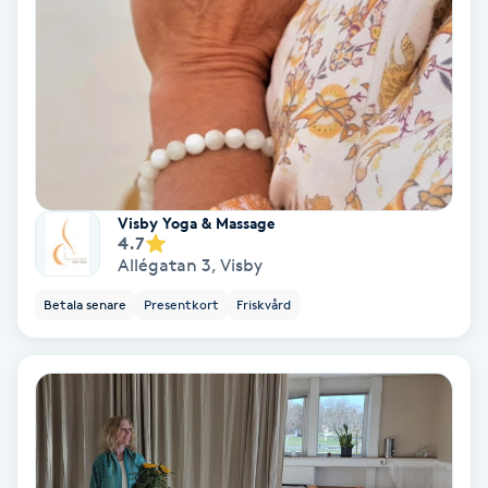
Ansiktsbehandling djuprengörande
B
Babylights
Balayage
Visby Yoga & Massage
Bambumassage
4.7
Allégatan 3
,
Visby
Barber
Betala senare
Presentkort
Friskvård
Barnklippning
BIAB
Blowout