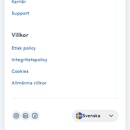
Karriär
Fotmassage
Support
Fotsvamp
Villkor
Fotvård
Etisk policy
Fransar
Integritetspolicy
Cookies
Fransborttagning
Allmänna villkor
Fransfärgning
Fransförlängning
Svenska
Fransförlängning Megavolym