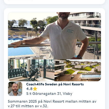
Extensions borttagning
Eyeliner-tatuering
F
Face framing
Faceliftmassage
Fet hårbotten
Fettreducering
Coach4life Sweden på Novi Resorts
4.8
Fibromassage
S:t Göransgatan 31
,
Visby
Sommaren 2025 på Novi Resort mellan mitten av
Fillers
v.27 till mitten av v.32.