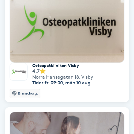
Ansiktsbehandling djuprengörande
B
Babylights
Balayage
Bambumassage
Osteopatkliniken Visby
4.7
Norra Hansegatan 18
,
Visby
Barber
Tider fr. 09:00, mån 10 aug.
Branschorg.
Barnklippning
BIAB
Blowout