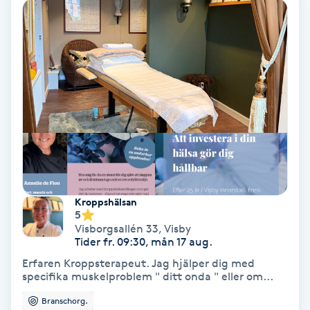
Color correction
Cryoterapi
D
Damklippning
Dermapen
Diamantslipning
E
Kroppshälsan
5
Visborgsallén 33
,
Visby
Enzympeeling
Tider fr. 09:30, mån 17 aug.
Erfaren Kroppsterapeut. Jag hjälper dig med
Extensions
specifika muskelproblem " ditt onda " eller om...
Branschorg.