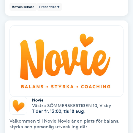
Betala senare
Presentkort
Fotmassage
Fotsvamp
Fotvård
Fransar
Fransborttagning
Fransfärgning
Novie
Västra SÖMMERSKESTIGEN 10
,
Visby
Fransförlängning
Tider fr. 13:00, tis 18 aug.
Välkommen till Novie Novie är en plats för balans,
Fransförlängning Megavolym
styrka och personlig utveckling där.