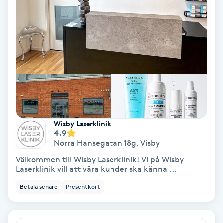
Hypnos
Hårborttagning
Hårbottenbehandling
Hårförlängning
Hårvård
Wisby Laserklinik
4.9
Norra Hansegatan 18g
,
Visby
Hälsa
Välkommen till Wisby Laserklinik! Vi på Wisby
Laserklinik vill att våra kunder ska känna ...
Hälsprickor
Betala senare
Presentkort
I
Idrottsmassage