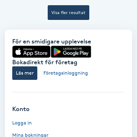
Keratinbehandling
Visa fler resultat
Kinesiologi
För en smidigare upplevelse
Kinesisk medicin
Bokadirekt för företag
Kiropraktik
Läs mer
Företagsinloggning
Klangmassage
Klippning
Konto
Klippning & Slingor
Logga in
Klippning ungdom
Mina bokningar