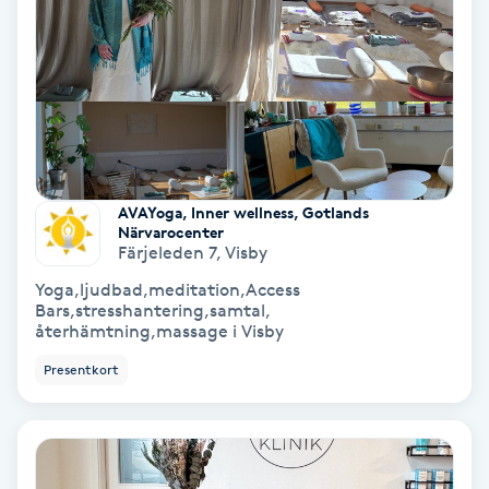
Hollywood Peel
Hot Stone Massage
Hot yoga
Hudföryngring
AVAYoga, Inner wellness, Gotlands
Närvarocenter
Färjeleden 7
,
Visby
Huduppstramning
Yoga,ljudbad,meditation,Access
Bars,stresshantering,samtal,
Hudvård
återhämtning,massage i Visby
Presentkort
Hyaluronsyra
Hyperhidros