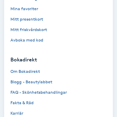
Mina favoriter
Koppningsmassage
Mitt presentkort
Kosmetisk tatuering
Mitt friskvårdskort
Kostrådgivning
Avboka med kod
Kroppsinpackning
Bokadirekt
Kroppspeeling
Om Bokadirekt
Blogg - Beautylabbet
Käkledsbehandling
FAQ - Skönhetsbehandlingar
Kärlbehandling
Fakta & Råd
L
Karriär