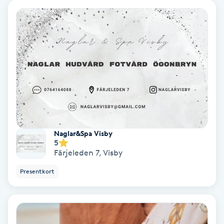
Färgning
Föning
G
Gel naglar
Gelenaglar
Naglar&Spa Visby
Gellack
5
Färjeleden 7
,
Visby
Gellack med förstärkning
Presentkort
Gravidmassage
Gravidyoga