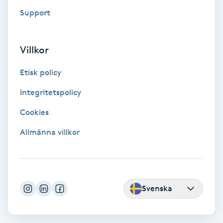
Laserbehandling
Support
Lashlift Keratin
Villkor
LED-ljusterapi
Etisk policy
Liktornar
Integritetspolicy
Cookies
LPG
Allmänna villkor
LPG-behandling
LPG-massage
Svenska
Luggklippning