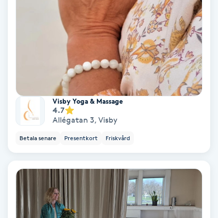
Gruppträning
Gua Sha-massage
H
Hatha Yoga
Visby Yoga & Massage
4.7
Headspa
Allégatan 3
,
Visby
Betala senare
Presentkort
Friskvård
Healing
Herrklippning
HIFU