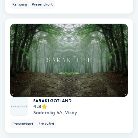
Kampanj
Presentkort
Fransförlängning Volym
Fransk manikyr
Fransrengöring
Frekvensterapi
Friskvård
Friskvårdsmassage
SARAKI GOTLAND
4.8
Frisör
Söderväg 6A
,
Visby
Presentkort
Friskvård
Funktionsanalys