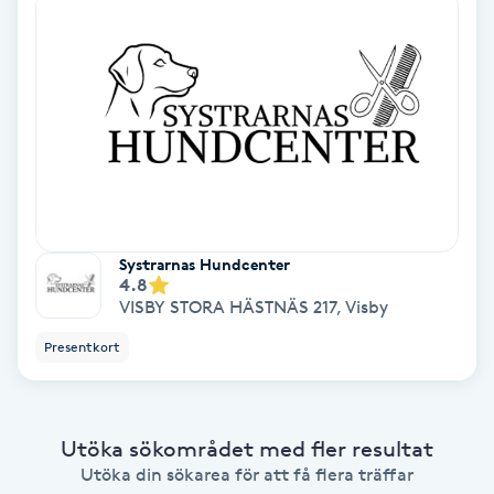
IPL
IPL hårborttagning
IR-massage
J
Japansk massage
Systrarnas Hundcenter
4.8
K
VISBY STORA HÄSTNÄS 217
,
Visby
K18
Presentkort
Katun fransar
Utöka sökområdet med fler resultat
Kemisk peeling
Utöka din sökarea för att få flera träffar