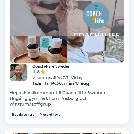
Bottenfärg
Brynformning
Brynfärgning
Brynplockning
Coach4life Sweden
4.8
Visborgsallén 33
,
Visby
Bröllopsuppsättning
Tider fr. 14:30, mån 17 aug.
C
Hej och välkommen till Coach4life Sweden!
(Ingång gymmet Form Visborg och
Celluliter
väntrum/soffgrup
Betala senare
Presentkort
Coachning