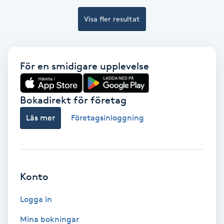
Ansiktsbehandling djuprengörande
Visa fler resultat
B
Babylights
För en smidigare upplevelse
Balayage
Bokadirekt för företag
Bambumassage
Läs mer
Företagsinloggning
Barber
Barnklippning
Konto
BIAB
Logga in
Blowout
Mina bokningar