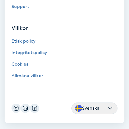
Color correction
Support
Cryoterapi
Villkor
D
Etisk policy
Damklippning
Integritetspolicy
Dermapen
Cookies
Diamantslipning
Allmäna villkor
E
Enzympeeling
Svenska
Extensions