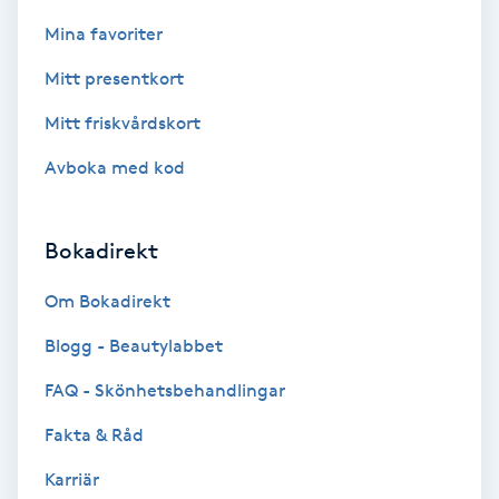
Mina favoriter
Bottenfärg
Mitt presentkort
Brynformning
Mitt friskvårdskort
Avboka med kod
Brynfärgning
Brynplockning
Bokadirekt
Bröllopsuppsättning
Om Bokadirekt
C
Blogg - Beautylabbet
Celluliter
FAQ - Skönhetsbehandlingar
Fakta & Råd
Coachning
Karriär