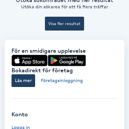
Ansiktsbehandling djuprengörande
Utöka din sökarea för att få flera träffar
B
Visa fler resultat
Babylights
Balayage
För en smidigare upplevelse
Bambumassage
Bokadirekt för företag
Barber
Läs mer
Företagsinloggning
Barnklippning
BIAB
Konto
Blowout
Logga in