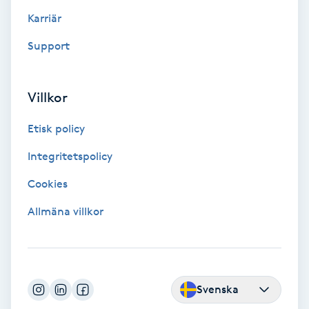
Color correction
Karriär
Support
Cryoterapi
D
Villkor
Damklippning
Etisk policy
Dermapen
Integritetspolicy
Diamantslipning
Cookies
E
Allmäna villkor
Enzympeeling
Extensions
Svenska