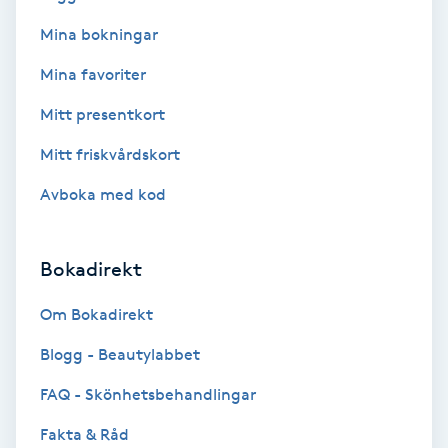
Mina bokningar
Bottenfärg
Mina favoriter
Brynformning
Mitt presentkort
Mitt friskvårdskort
Brynfärgning
Avboka med kod
Brynplockning
Bokadirekt
Bröllopsuppsättning
C
Om Bokadirekt
Celluliter
Blogg - Beautylabbet
FAQ - Skönhetsbehandlingar
Coachning
Fakta & Råd