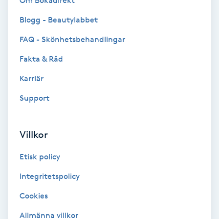
Om Bokadirekt
Brynformning
Blogg - Beautylabbet
FAQ - Skönhetsbehandlingar
Brynfärgning
Fakta & Råd
Brynplockning
Karriär
Support
Bröllopsuppsättning
C
Villkor
Celluliter
Etisk policy
Coachning
Integritetspolicy
Color correction
Cookies
Allmänna villkor