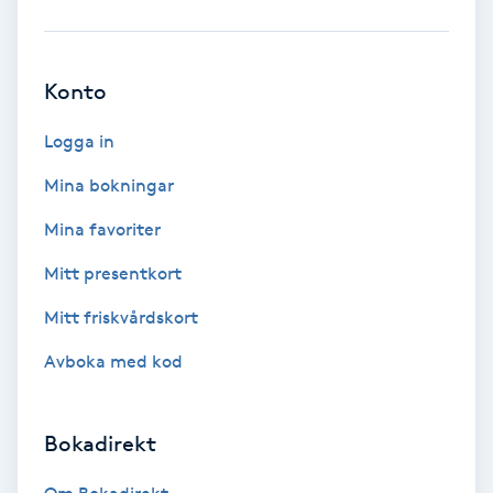
Babylights
Konto
Balayage
Logga in
Bambumassage
Mina bokningar
Barber
Mina favoriter
Mitt presentkort
Barnklippning
Mitt friskvårdskort
BIAB
Avboka med kod
Blowout
Bokadirekt
Bottenfärg